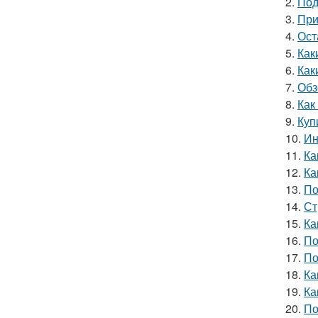
2.
Под
3.
При
4.
Ост
5.
Как
6.
Как
7.
Обз
8.
Как
9.
Куп
10.
Ин
11.
Ка
12.
Ка
13.
По
14.
Ст
15.
Ка
16.
По
17.
По
18.
Ка
19.
Ка
20.
По