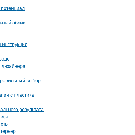
й потенциал
льный облик
я инструкция
роде
ы дизайнера
 правильный выбор
апин с пластика
ального результата
тоды
веты
нтерьер