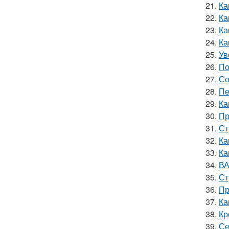
21.
Ка
22.
Ка
23.
Ка
24.
Ка
25.
Ув
26.
По
27.
Со
28.
Пе
29.
Ка
30.
Пр
31.
Ст
32.
Ка
33.
Ка
34.
ВА
35.
Ст
36.
Пр
37.
Ка
38.
Кр
39.
Се