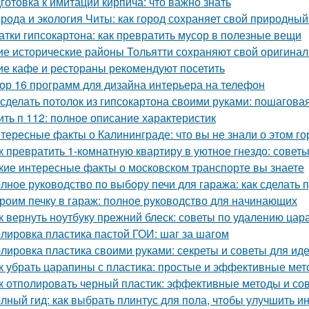
готовка к имитации кирпича: что важно знать
рода и экология Читы: как город сохраняет свой природны
атки гипсокартона: как превратить мусор в полезные вещи
ие исторические районы Тольятти сохраняют свой оригина
ие кафе и рестораны рекомендуют посетить
ор 16 программ для дизайна интерьера на телефон
 сделать потолок из гипсокартона своими руками: пошагова
ить п 112: полное описание характеристик
тересные факты о Калининграде: что вы не знали о этом го
к превратить 1-комнатную квартиру в уютное гнездо: совет
кие интересные факты о московском транспорте вы знаете
лное руководство по выбору печи для гаража: как сделать
роим печку в гараж: полное руководство для начинающих
к вернуть ноутбуку прежний блеск: советы по удалению цар
лировка пластика пастой ГОИ: шаг за шагом
лировка пластика своими руками: секреты и советы для иде
к убрать царапины с пластика: простые и эффективные ме
к отполировать черный пластик: эффективные методы и со
лный гид: как выбрать плинтус для пола, чтобы улучшить и