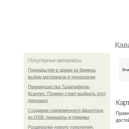
Кав
Популярные материалы
Эти
Перекрытия в домах из бревна:
выбор материала и технологии
Преимущества Тадалафила-
Ксантис: Почему стоит выбрать этот
препарат
Карт
Создание современного фронтона
Прави
из OSB: принципы и приемы
досто
Раздевалки нового поколения.