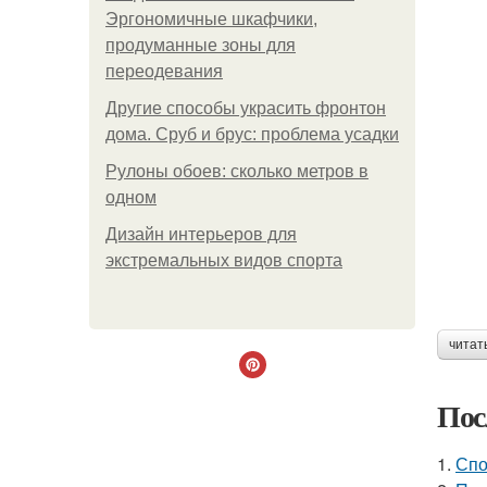
Эргономичные шкафчики,
продуманные зоны для
переодевания
Другие способы украсить фронтон
дома. Сруб и брус: проблема усадки
Рулоны обоев: сколько метров в
одном
Дизайн интерьеров для
экстремальных видов спорта
читат
Пос
1.
Спо