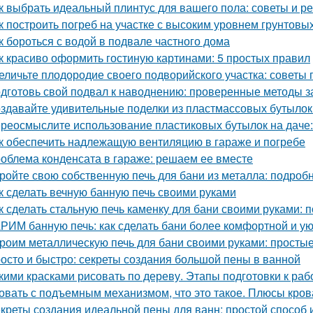
к выбрать идеальный плинтус для вашего пола: советы и р
к построить погреб на участке с высоким уровнем грунтовы
к бороться с водой в подвале частного дома
к красиво оформить гостиную картинами: 5 простых правил
еличьте плодородие своего подворийского участка: советы
дготовь свой подвал к наводнению: проверенные методы 
здавайте удивительные поделки из пластмассовых бутылок
реосмыслите использование пластиковых бутылок на даче:
к обеспечить надлежащую вентиляцию в гараже и погребе
облема конденсата в гараже: решаем ее вместе
ройте свою собственную печь для бани из металла: подроб
к сделать вечную банную печь своими руками
к сделать стальную печь каменку для бани своими руками:
РИМ банную печь: как сделать бани более комфортной и у
роим металлическую печь для бани своими руками: простые
осто и быстро: секреты создания большой пены в ванной
кими красками рисовать по дереву. Этапы подготовки к раб
овать с подъемным механизмом, что это такое. Плюсы кро
креты создания идеальной пены для ванн: простой способ