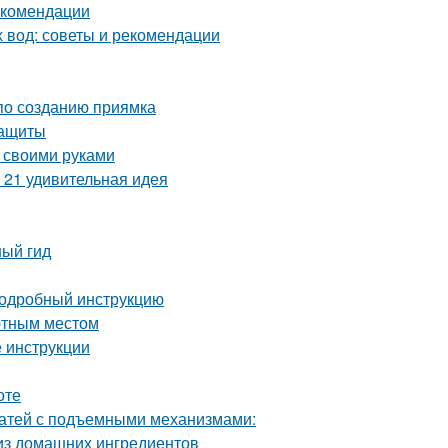
екомендации
х вод: советы и рекомендации
 по созданию приямка
защиты
 своими руками
 21 удивительная идея
ный гид
 подробный инструкцию
ютным местом
 инструкции
оте
ватей с подъемными механизмами:
 из домашних ингредиентов