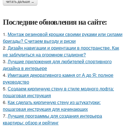
читать дальше →
Последние обновления на сайте:
1.
Монтаж резиновой крошки своими руками или силами
бригады? Считаем выгоду и риски
2.
Дизайн навигации и ориентации в пространстве. Как
не заблудиться на огромном стадионе?
3.
Лучшие приложения для любителей спортивного
дизайна в интерьере
4.
Имитация декоративного камня от А до Я: полное
руководство
5.
Создаем кирпичную стену в стиле модного лофта:
пошаговая инструкция
6.
Как сделать кирпичную стену из штукатурки:
пошаговая инструкция для начинающих
7.
Лучшие программы для создания интерьера
квартиры: обзор и рейтинг