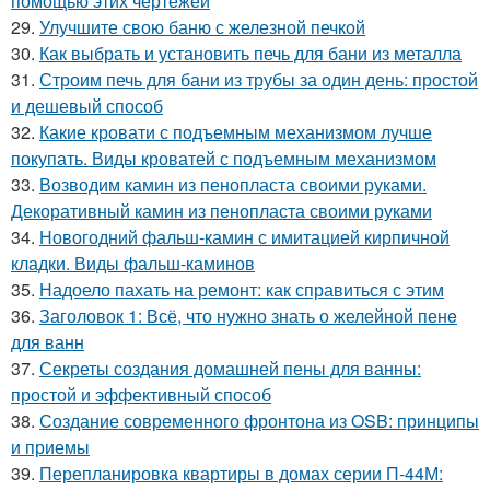
помощью этих чертежей
29.
Улучшите свою баню с железной печкой
30.
Как выбрать и установить печь для бани из металла
31.
Строим печь для бани из трубы за один день: простой
и дешевый способ
32.
Какие кровати с подъемным механизмом лучше
покупать. Виды кроватей с подъемным механизмом
33.
Возводим камин из пенопласта своими руками.
Декоративный камин из пенопласта своими руками
34.
Новогодний фальш-камин с имитацией кирпичной
кладки. Виды фальш-каминов
35.
Надоело пахать на ремонт: как справиться с этим
36.
Заголовок 1: Всё, что нужно знать о желейной пенe
для ванн
37.
Секреты создания домашней пены для ванны:
простой и эффективный способ
38.
Создание современного фронтона из OSB: принципы
и приемы
39.
Перепланировка квартиры в домах серии П-44М: