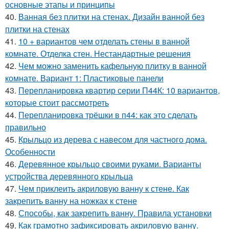
основные этапы и принципы
40.
Ванная без плитки на стенах. Дизайн ванной без
плитки на стенах
41.
10 + вариантов чем отделать стены в ванной
комнате. Отделка стен. Нестандартные решения
42.
Чем можно заменить кафельную плитку в ванной
комнате. Вариант 1: Пластиковые панели
43.
Перепланировка квартир серии П44К: 10 вариантов,
которые стоит рассмотреть
44.
Перепланировка трёшки в п44: как это сделать
правильно
45.
Крыльцо из дерева с навесом для частного дома.
Особенности
46.
Деревянное крыльцо своими руками. Варианты
устройства деревянного крыльца
47.
Чем приклеить акриловую ванну к стене. Как
закрепить ванну на ножках к стене
48.
Способы, как закрепить ванну. Правила установки
49.
Как грамотно зафиксировать акриловую ванну.