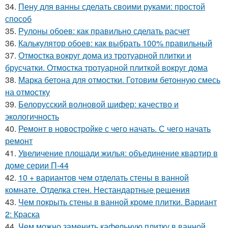
34.
Пену для ванны сделать своими руками: простой
способ
35.
Рулоны обоев: как правильно сделать расчет
36.
Калькулятор обоев: как выбрать 100% правильный
37.
Отмостка вокруг дома из тротуарной плитки и
брусчатки. Отмостка тротуарной плиткой вокруг дома
38.
Марка бетона для отмостки. Готовим бетонную смесь
на отмостку
39.
Белорусский волновой шифер: качество и
экологичность
40.
Ремонт в новостройке с чего начать. С чего начать
ремонт
41.
Увеличение площади жилья: объединение квартир в
доме серии П-44
42.
10 + вариантов чем отделать стены в ванной
комнате. Отделка стен. Нестандартные решения
43.
Чем покрыть стены в ванной кроме плитки. Вариант
2: Краска
44.
Чем можно заменить кафельную плитку в ванной