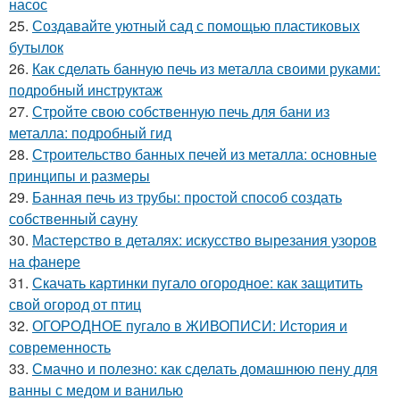
насос
25.
Создавайте уютный сад с помощью пластиковых
бутылок
26.
Как сделать банную печь из металла своими руками:
подробный инструктаж
27.
Стройте свою собственную печь для бани из
металла: подробный гид
28.
Строительство банных печей из металла: основные
принципы и размеры
29.
Банная печь из трубы: простой способ создать
собственный сауну
30.
Мастерство в деталях: искусство вырезания узоров
на фанере
31.
Скачать картинки пугало огородное: как защитить
свой огород от птиц
32.
ОГОРОДНОЕ пугало в ЖИВОПИСИ: История и
современность
33.
Смачно и полезно: как сделать домашнюю пену для
ванны с медом и ванилью