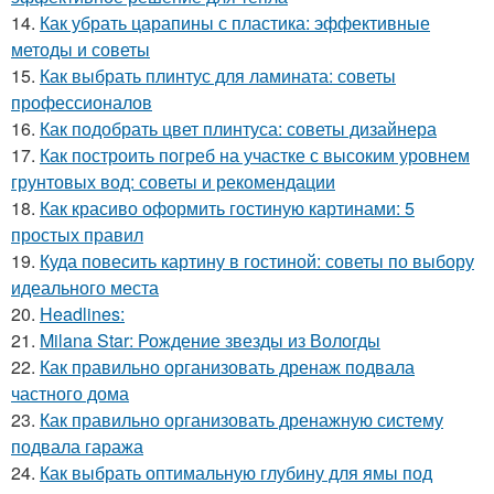
14.
Как убрать царапины с пластика: эффективные
методы и советы
15.
Как выбрать плинтус для ламината: советы
профессионалов
16.
Как подобрать цвет плинтуса: советы дизайнера
17.
Как построить погреб на участке с высоким уровнем
грунтовых вод: советы и рекомендации
18.
Как красиво оформить гостиную картинами: 5
простых правил
19.
Куда повесить картину в гостиной: советы по выбору
идеального места
20.
Headlines:
21.
Milana Star: Рождение звезды из Вологды
22.
Как правильно организовать дренаж подвала
частного дома
23.
Как правильно организовать дренажную систему
подвала гаража
24.
Как выбрать оптимальную глубину для ямы под