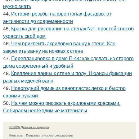
нужно знать
44.
История резьбы на фронтонах фасадов: от
античности до современности
45.
Краска для рисования на стенах №1: простой способ
украсить свой дом
46.
Чем приклеить акриловую ванну к стене. Как
закрепить ванну на ножках к стене
47.
Перепланировка в доме П-44: как сделать из старого
дома современный и удобный
48.
Крепление ванны к стене и полу. Нюансы фиксации
разных моделей ванн
49.
Новогодний домик из пенопласта: легко и быстро
своими руками
50.
На чем можно рисовать акриловыми красками.
Собираем необходимые материалы
© 2026 Детали интерьера
Контакты
Пользовательское соглашение