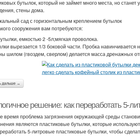
иковых бутылок, который не займет много места, но станет
дения, стены дома.
кальный сад с горизонтальным креплением бутылок
акого сооружения вам потребуются:
утылки, емкостью 2 -5л;мягкая проволока.
ылки вырезается 1/3 боковой части. Пробка навинчивается
ны шилом (гвоздем, сверлом) делается масса дренажных от
ь дальше →
логичное решение: как переработать 5-л
е время проблема загрязнения окружающей среды становит
знения являются пластиковые бутылки, которые используют
ереработать 5-литровые пластиковые бутылки, чтобы сделат