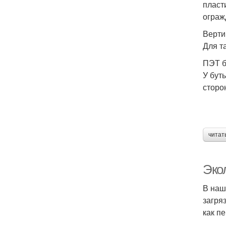
пласт
ограж
Верти
Для т
ПЭТ б
У бут
сторо
читат
Эко
В наш
загря
как п