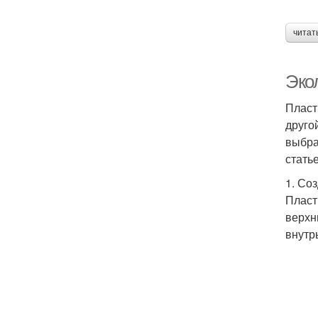
читат
Эко
Пласт
друго
выбра
стать
1. Со
Пласт
верхн
внутр