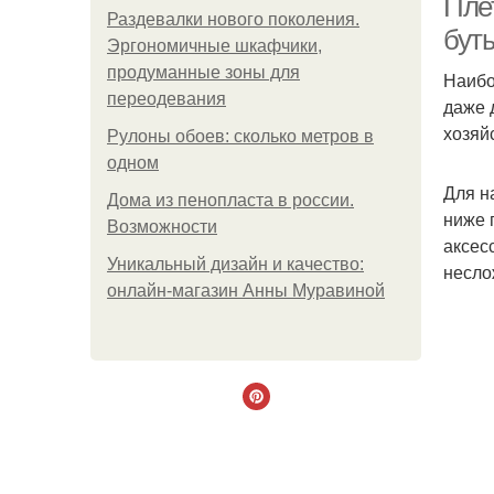
Пле
Раздевалки нового поколения.
бут
Эргономичные шкафчики,
продуманные зоны для
Наибо
переодевания
даже 
хозяй
Рулоны обоев: сколько метров в
одном
Для н
Дома из пенопласта в россии.
ниже 
Возможности
аксес
Уникальный дизайн и качество:
несло
онлайн-магазин Анны Муравиной