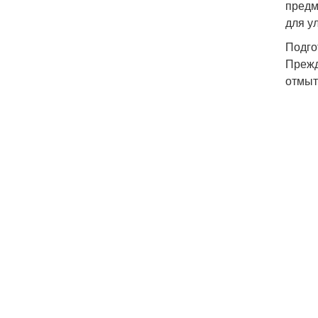
предм
для у
Подго
Прежд
отмыт