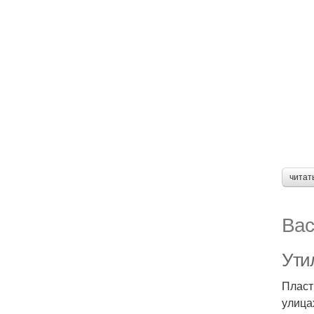
читат
Вас
Ути
Пласт
улица