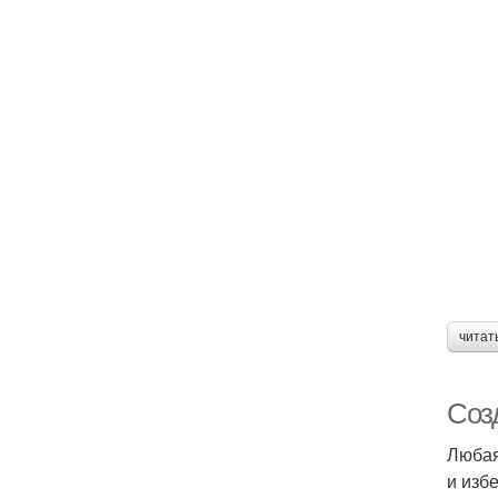
читат
Соз
Любая
и изб