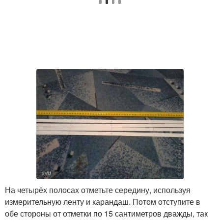
Бутылки в канат
пластиковых бутылок
Корзины из
Заборы из пластиковых
пластиковых бутылок
пэт
Корзинки из
Корзина из
пластиковых бутылок
пластиковой бутылки
Дом из пластиковых
Фундамент из
бутылок
пластиковых бутылок
На четырёх полосах отметьте середину, используя
измерительную ленту и карандаш. Потом отступите в
Сарай из стеклянных
обе стороны от отметки по 15 сантиметров дважды, так
Фундамент из бутылок
бутылок