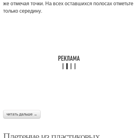
же отмечая точки. На всех оставшихся полосах отметьте
только середину.
Стены из стеклянных
Стены из бутылок
бутылок
Дом из бутылок
читать дальше →
Плетение из пластиковых