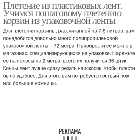
Плетение из пластиковых лент.
Трубочки из
Бесплатный забор
Учимся пошаговому плетению
пластиковых бутылок
корзин из упаковочной ленты
Для плетения корзины, рассчитанной на 7-8 литров, вам
понадобится довольно много полипропиленовой
Капитальный забор
Забор из крышек
упаковочной ленты – 72 метра. Приобрести её можно в
магазинах, специализирующихся на упаковке. Нарежьте
её на полосы по 2 метра, всего их получится 36 штук.
Концы лент лучше сразу резать наискосок, чтобы плести
Мебели из пластиковых
Мебель из пластиковых
было удобнее. Для этого вам потребуется острый нож
бутылок
бутылок
или большие ножницы.
Ленты из бутылок
Пластиковые бутылки
Плетение из