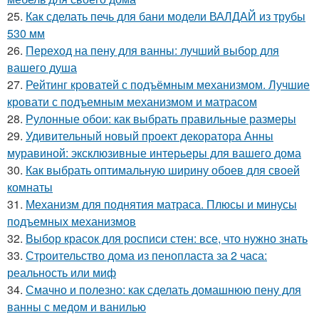
25.
Как сделать печь для бани модели ВАЛДАЙ из трубы
530 мм
26.
Переход на пену для ванны: лучший выбор для
вашего душа
27.
Рейтинг кроватей с подъёмным механизмом. Лучшие
кровати с подъемным механизмом и матрасом
28.
Рулонные обои: как выбрать правильные размеры
29.
Удивительный новый проект декоратора Анны
муравиной: эксклюзивные интерьеры для вашего дома
30.
Как выбрать оптимальную ширину обоев для своей
комнаты
31.
Механизм для поднятия матраса. Плюсы и минусы
подъемных механизмов
32.
Выбор красок для росписи стен: все, что нужно знать
33.
Строительство дома из пенопласта за 2 часа:
реальность или миф
34.
Смачно и полезно: как сделать домашнюю пену для
ванны с медом и ванилью