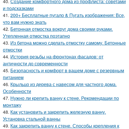
40.
Создание комфортного дома из профлиста: советами
и подсказками
41.
200+ Бесплатные пугало & Пугать изображения: Все,
что вам нужно знать
42.
Бетонная отмостка вокруг дома своими руками.
Утепленная отмостка поэтапно
43.
Из бетона можно сделать отмостку самому. Бетонные
отмостки
44.
История резьбы на фронтонах фасадов: от
античности до современности
45.
Безопасность и комфорт в вашем доме с резервным
питанием
46.
Крыльцо из дерева с навесом для частного дома.
Особенности
47.
Нужно ли крепить ванну к стене. Рекомендации по
монтажу
48.
Как установить и закрепить железную ванну.
Установка стальной ванны
49.
Как закрепить ванну к стене. Способы крепления к