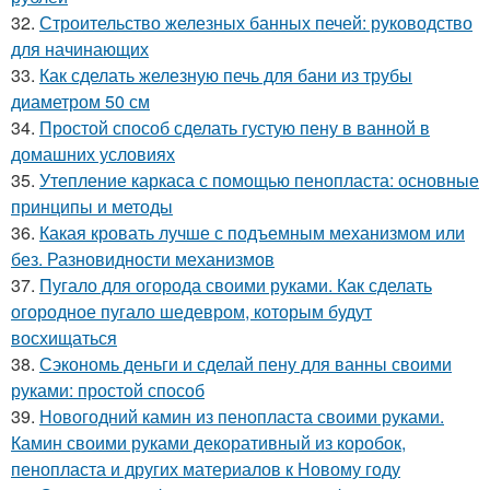
32.
Строительство железных банных печей: руководство
для начинающих
33.
Как сделать железную печь для бани из трубы
диаметром 50 см
34.
Простой способ сделать густую пену в ванной в
домашних условиях
35.
Утепление каркаса с помощью пенопласта: основные
принципы и методы
36.
Какая кровать лучше с подъемным механизмом или
без. Разновидности механизмов
37.
Пугало для огорода своими руками. Как сделать
огородное пугало шедевром, которым будут
восхищаться
38.
Сэкономь деньги и сделай пену для ванны своими
руками: простой способ
39.
Новогодний камин из пенопласта своими руками.
Камин своими руками декоративный из коробок,
пенопласта и других материалов к Новому году