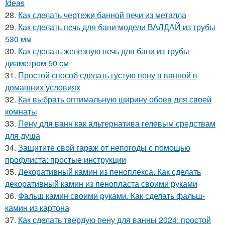
Ideas
28.
Как сделать чертежи банной печи из металла
29.
Как сделать печь для бани модели ВАЛДАЙ из трубы
530 мм
30.
Как сделать железную печь для бани из трубы
диаметром 50 см
31.
Простой способ сделать густую пену в ванной в
домашних условиях
32.
Как выбрать оптимальную ширину обоев для своей
комнаты
33.
Пену для ванн как альтернатива гелевым средствам
для душа
34.
Защитите свой гараж от непогоды с помощью
профлиста: простые инструкции
35.
Декоративный камин из пеноплекса. Как сделать
декоративный камин из пенопласта своими руками
36.
Фальш камин своими руками. Как сделать фальш-
камин из картона
37.
Как сделать твердую пену для ванны 2024: простой