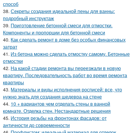
способ
38.
Секреты создания идеальной пены для ванны:
подробный инструктаж
39.
Приготовление бетонной смеси для отмостки.
Компоненты и пропорции для бетонной смеси
40.
Как сделать ремонт в доме без особых финансовых
затрат
41.
Из бетона можно сделать отмостку самому. Бетонные
отмостки
42.
На какой стадии ремонта вы переезжали в новую
квартиру. Последовательность работ во время ремонта
квартиры
43.
Материалы и виды исполнения росписей: все, что
нужно знать для создания шедевра на стене
44.
10 + вариантов чем отделать стены в ванной
комнате. Отделка стен. Нестандартные решения
45.
История резьбы на фронтонах фасадов: от
античности до современности
46.
Профлистом: идеальный материал для отделок