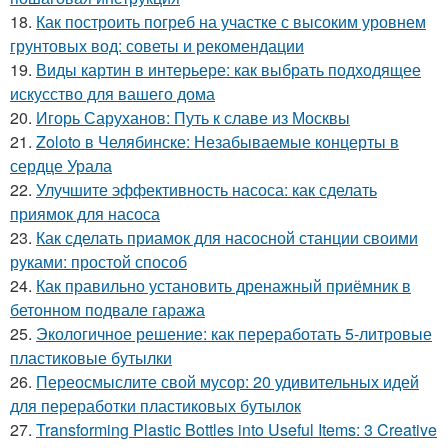
18.
Как построить погреб на участке с высоким уровнем
грунтовых вод: советы и рекомендации
19.
Виды картин в интерьере: как выбрать подходящее
искусство для вашего дома
20.
Игорь Саруханов: Путь к славе из Москвы
21.
Zoloto в Челябинске: Незабываемые концерты в
сердце Урала
22.
Улучшите эффективность насоса: как сделать
приямок для насоса
23.
Как сделать приамок для насосной станции своими
руками: простой способ
24.
Как правильно установить дренажный приёмник в
бетонном подвале гаража
25.
Экологичное решение: как переработать 5-литровые
пластиковые бутылки
26.
Переосмыслите свой мусор: 20 удивительных идей
для переработки пластиковых бутылок
27.
Transforming Plastic Bottles into Useful Items: 3 Creative