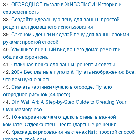
37.
ОГОРОДНОЕ пугало в ЖИВОПИСИ: История и
современность
38.
Создайте идеальную пену для ванны: простой
рецепт для домашнего использования
39.
Сэкономь деньги и сделай пену для ванны своими
руками: простой способ
40.
Улучшите внешний вид вашего дома: ремонт и
обшивка фронтона
41.
Отличная пенка для ванны: рецепт и советы
42.
200+ Бесплатные пугало & Пугать изображения: Все,
что вам нужно знать
43.
Скачать картинки чучело в огороде. Пугало
огородное рисунок (44 фото)
44.
DIY Wall Art: A Step-by-Step Guide to Creating Your
Own Masterpiece
45.
10 + вариантов чем отделать стены в ванной
комнате. Отделка стен. Нестандартные решения
46.
Краска для рисования на стенах №1: простой способ
украсить свой дом