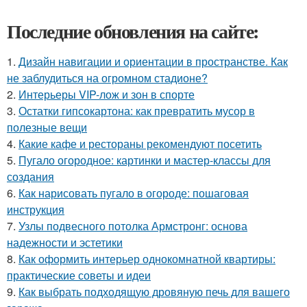
Последние обновления на сайте:
1.
Дизайн навигации и ориентации в пространстве. Как
не заблудиться на огромном стадионе?
2.
Интерьеры VIP-лож и зон в спорте
3.
Остатки гипсокартона: как превратить мусор в
полезные вещи
4.
Какие кафе и рестораны рекомендуют посетить
5.
Пугало огородное: картинки и мастер-классы для
создания
6.
Как нарисовать пугало в огороде: пошаговая
инструкция
7.
Узлы подвесного потолка Армстронг: основа
надежности и эстетики
8.
Как оформить интерьер однокомнатной квартиры:
практические советы и идеи
9.
Как выбрать подходящую дровяную печь для вашего