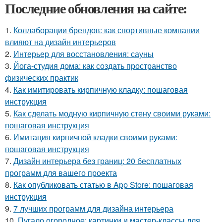
Последние обновления на сайте:
1.
Коллаборации брендов: как спортивные компании
влияют на дизайн интерьеров
2.
Интерьер для восстановления: сауны
3.
Йога-студия дома: как создать пространство
физических практик
4.
Как имитировать кирпичную кладку: пошаговая
инструкция
5.
Как сделать модную кирпичную стену своими руками:
пошаговая инструкция
6.
Имитация кирпичной кладки своими руками:
пошаговая инструкция
7.
Дизайн интерьера без границ: 20 бесплатных
программ для вашего проекта
8.
Как опубликовать статью в App Store: пошаговая
инструкция
9.
7 лучших программ для дизайна интерьера
10.
Пугало огородное: картинки и мастер-классы для