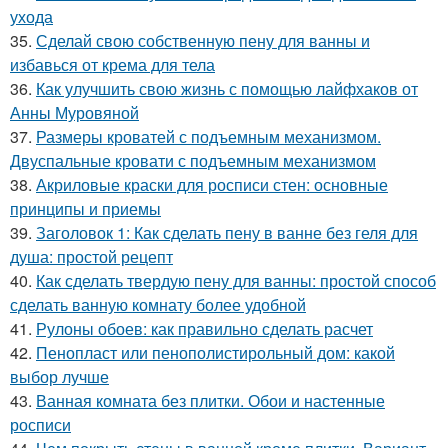
ухода
35.
Сделай свою собственную пену для ванны и
избавься от крема для тела
36.
Как улучшить свою жизнь с помощью лайфхаков от
Анны Муровяной
37.
Размеры кроватей с подъемным механизмом.
Двуспальные кровати с подъемным механизмом
38.
Акриловые краски для росписи стен: основные
принципы и приемы
39.
Заголовок 1: Как сделать пену в ванне без геля для
душа: простой рецепт
40.
Как сделать твердую пену для ванны: простой способ
сделать ванную комнату более удобной
41.
Рулоны обоев: как правильно сделать расчет
42.
Пенопласт или пенополистирольный дом: какой
выбор лучше
43.
Ванная комната без плитки. Обои и настенные
росписи