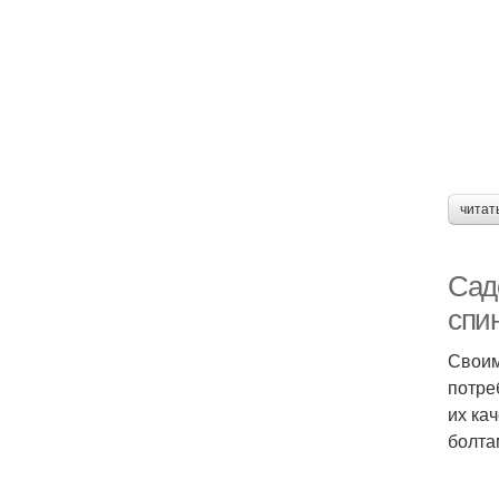
читат
Сад
спи
Своим
потре
их ка
болта