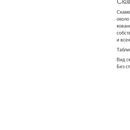
Ска
Скаме
около
кован
собст
и все
Табли
Вид с
Без с