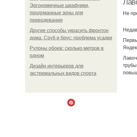
Лав
Эргономичные шкафчики,
Не пр
продуманные зоны для
переодевания
Недав
Другие способы украсить фронтон
дома. Сруб и брус: проблема усадки
Первы
Яндек
Рулоны обоев: сколько метров в
одном
Лавоч
трубы
Дизайн интерьеров для
повыш
экстремальных видов спорта