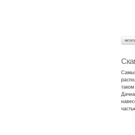
читат
Ска
Самый
распо
таком
Дачна
навес
часть