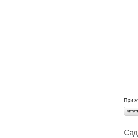
При э
читат
Сад