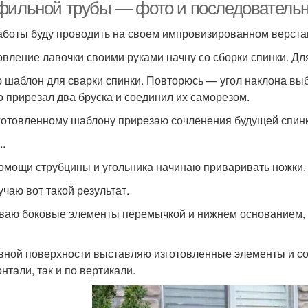
фильной трубы — фото и последовательн
аботы буду проводить на своем импровизированном верстак
овление лавочки своими руками начну со сборки спинки. Дл
 шаблон для сварки спинки. Повторюсь — угол наклона выб
о прирезал два бруска и соединил их саморезом.
готовленному шаблону прирезаю сочленения будущей спинк
..
омощи струбцины и угольника начинаю приваривать ножки.
учаю вот такой результат.
ваю боковые элементы перемычкой и нижнем основанием, к
вной поверхности выставляю изготовленные элементы и сое
нтали, так и по вертикали.