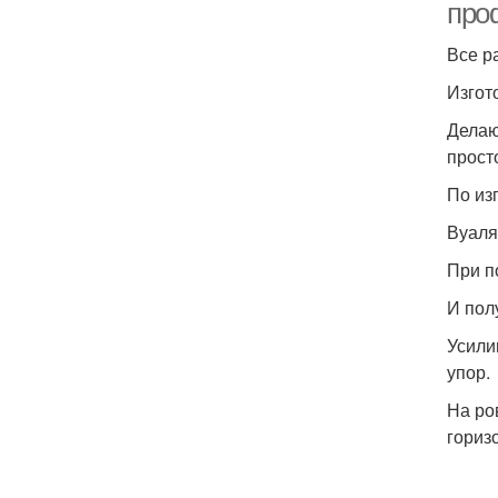
про
Все р
Изгот
Делаю
прост
По из
Вуаля
При п
И пол
Усили
упор.
На ро
горизо