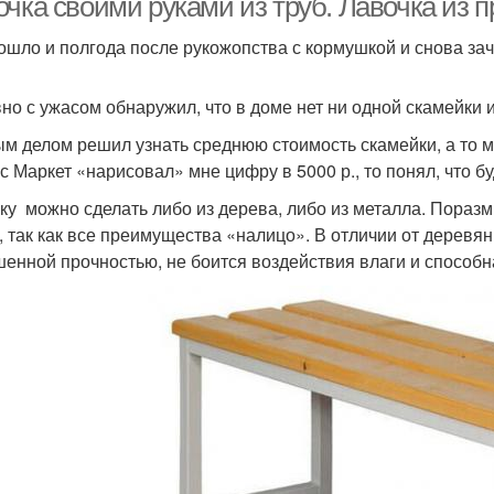
очка своими руками из труб. Лавочка из
ошло и полгода после рукожопства с кормушкой и снова зач
но с ужасом обнаружил, что в доме нет ни одной скамейки 
м делом решил узнать среднюю стоимость скамейки, а то мо
с Маркет «нарисовал» мне цифру в 5000 р., то понял, что б
ку можно сделать либо из дерева, либо из металла. Пораз
, так как все преимущества «налицо». В отличии от деревя
енной прочностью, не боится воздействия влаги и способн