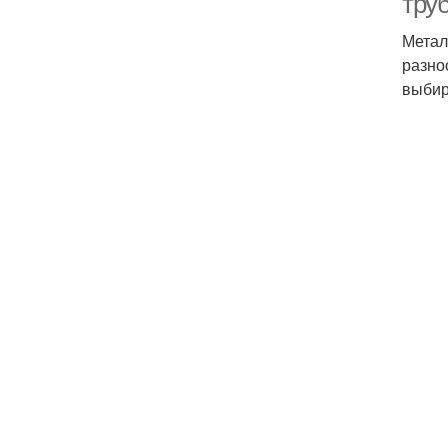
тру
Метал
разно
выбир