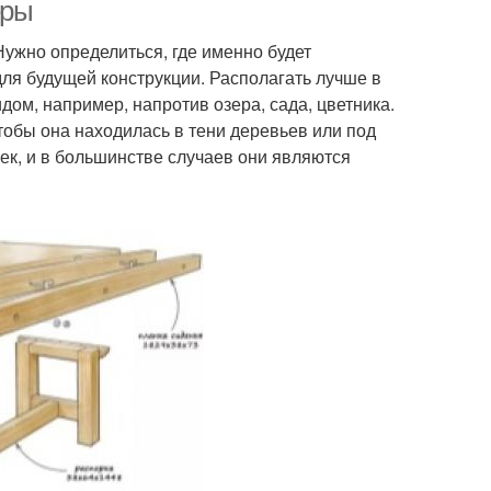
еры
Нужно определиться, где именно будет
для будущей конструкции. Располагать лучше в
ригинальные
Скамейки из
дом, например, напротив озера, сада, цветника.
скамейки
профильной трубы
чтобы она находилась в тени деревьев или под
ек, и в большинстве случаев они являются
амейка за пару
Скамейка из профиля