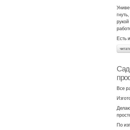
Униве
гнуть
рукой
работ
Есть 
читат
Сад
про
Все р
Изгот
Делаю
прост
По из