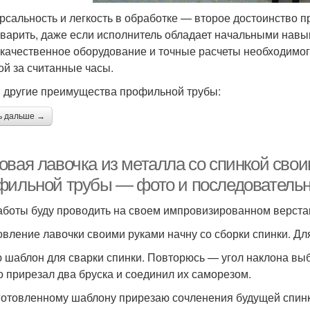
рсальность и легкость в обработке — второе достоинство п
, варить, даже если исполнитель обладает начальными нав
 качественное оборудование и точные расчеты необходимог
ой за считанные часы.
и другие преимущества профильной трубы:
ь дальше →
овая лавочка из металла со спинкой свои
фильной трубы — фото и последовательн
аботы буду проводить на своем импровизированном верстак
овление лавочки своими руками начну со сборки спинки. Дл
 шаблон для сварки спинки. Повторюсь — угол наклона выб
о прирезал два бруска и соединил их саморезом.
готовленному шаблону прирезаю сочленения будущей спинк