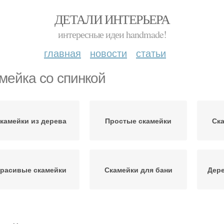
ДЕТАЛИ ИНТЕРЬЕРА
интересные идеи handmade!
главная
новости
статьи
мейка со спинкой
камейки из дерева
Простые скамейки
Ска
расивые скамейки
Скамейки для бани
Дере
Скамейка из
Лавочки без спинки
Само