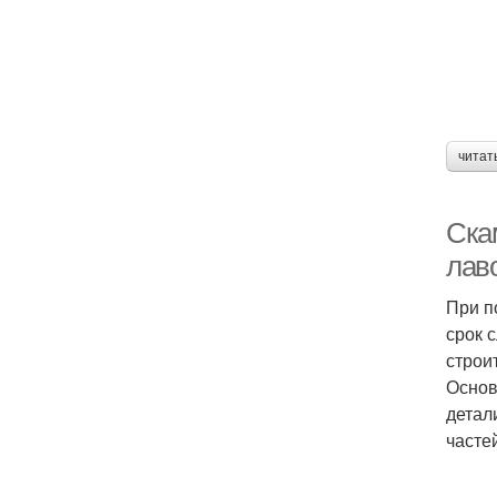
читат
Ска
лав
При п
срок 
строи
Основ
детал
часте