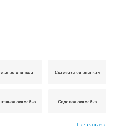
мья со спинкой
Скамейки со спинкой
вянная скамейка
Садовая скамейка
Показать все
дельные скамейки
Скамейки со столиком