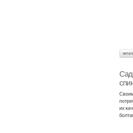
читат
Сад
спи
Своим
потре
их ка
болта