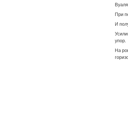
Вуаля
При п
И пол
Усили
упор.
На ро
горизо