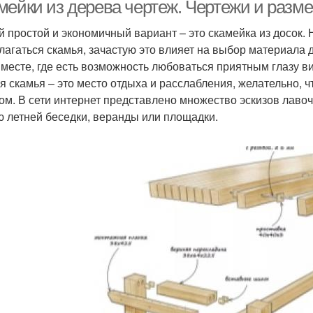
профильной трубы
мейки из дерева чертеж. Чертежи и разм
 простой и экономичный вариант – это скамейка из досок. 
лагаться скамья, зачастую это влияет на выбор материала 
О
Скамейки для дачи
Садовые скамейки
 месте, где есть возможность любоваться приятным глазу ви
я скамья – это место отдыха и расслабления, желательно, 
ом. В сети интернет представлено множество эскизов лавоч
ю летней беседки, веранды или площадки.
Простая скамейка
Скамейка без спинки
Ск
Скамья без спинки