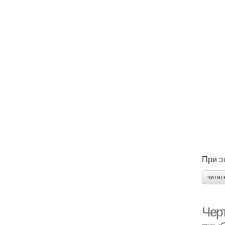
При э
читат
Чер