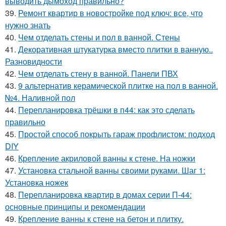
выводить дымоход правильно?
39.
Ремонт квартир в новостройке под ключ: все, что
нужно знать
40.
Чем отделать стены и пол в ванной. Стены
41.
Декоративная штукатурка вместо плитки в ванную..
Разновидности
42.
Чем отделать стену в ванной. Панели ПВХ
43.
9 альтернатив керамической плитке на пол в ванной.
№4. Наливной пол
44.
Перепланировка трёшки в п44: как это сделать
правильно
45.
Простой способ покрыть гараж профлистом: подход
DIY
46.
Крепление акриловой ванны к стене. На ножки
47.
Установка стальной ванны своими руками. Шаг 1:
Установка ножек
48.
Перепланировка квартир в домах серии П-44:
основные принципы и рекомендации
49.
Крепление ванны к стене на бетон и плитку.