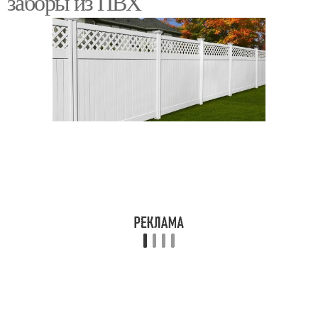
заборы из ПВХ
Забор для палисадника
Пластиковые листы
Забор из
поликарбоната