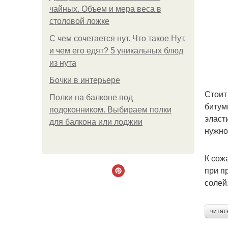
чайных. Объем и мера веса в
столовой ложке
С чем сочетается нут. Что такое Нут,
и чем его едят? 5 уникальных блюд
из нута
Бочки в интерьере
Стоит
Полки на балконе под
битум
подоконником. Выбираем полки
эласт
для балкона или лоджии
нужно
К сож
при п
солей
читат