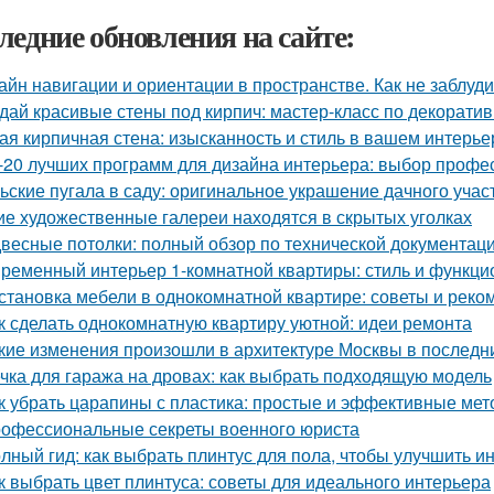
ледние обновления на сайте:
айн навигации и ориентации в пространстве. Как не заблуд
дай красивые стены под кирпич: мастер-класс по декорати
ая кирпичная стена: изысканность и стиль в вашем интерье
-20 лучших программ для дизайна интерьера: выбор профе
ьские пугала в саду: оригинальное украшение дачного учас
ие художественные галереи находятся в скрытых уголках
весные потолки: полный обзор по технической документац
ременный интерьер 1-комнатной квартиры: стиль и функци
становка мебели в однокомнатной квартире: советы и рек
к сделать однокомнатную квартиру уютной: идеи ремонта
кие изменения произошли в архитектуре Москвы в последн
чка для гаража на дровах: как выбрать подходящую модель
к убрать царапины с пластика: простые и эффективные ме
офессиональные секреты военного юриста
лный гид: как выбрать плинтус для пола, чтобы улучшить и
к выбрать цвет плинтуса: советы для идеального интерьера