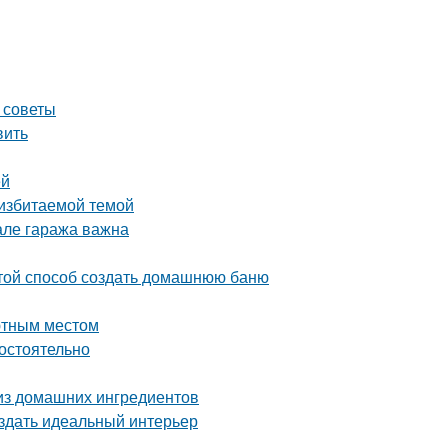
 советы
вить
ей
 избитаемой темой
але гаража важна
стой способ создать домашнюю баню
ютным местом
мостоятельно
 из домашних ингредиентов
оздать идеальный интерьер