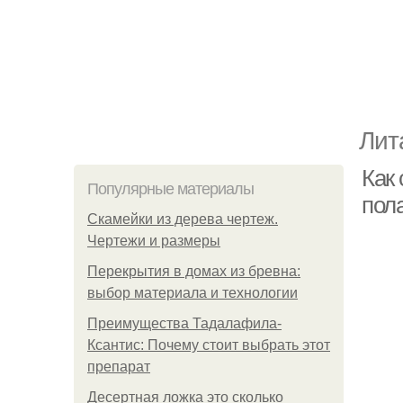
Лит
Как
Популярные материалы
пола
Скамейки из дерева чертеж.
Чертежи и размеры
Перекрытия в домах из бревна:
выбор материала и технологии
Преимущества Тадалафила-
Ксантис: Почему стоит выбрать этот
препарат
Десертная ложка это сколько