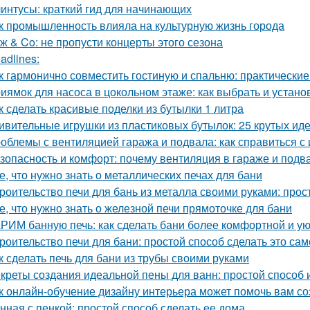
интусы: краткий гид для начинающих
к промышленность влияла на культурную жизнь города
ж & Co: не пропусти концерты этого сезона
adlines:
к гармонично совместить гостиную и спальню: практические
иямок для насоса в цокольном этаже: как выбрать и устано
к сделать красивые поделки из бутылки 1 литра
ивительные игрушки из пластиковых бутылок: 25 крутых ид
облемы с вентиляцией гаража и подвала: как справиться с
зопасность и комфорт: почему вентиляция в гараже и подв
е, что нужно знать о металлических печах для бани
роительство печи для бань из металла своими руками: про
е, что нужно знать о железной печи прямоточке для бани
РИМ банную печь: как сделать бани более комфортной и у
роительство печи для бани: простой способ сделать это са
к сделать печь для бани из трубы своими руками
креты создания идеальной пены для ванн: простой способ
к онлайн-обучение дизайну интерьера может помочь вам с
нная с пенкой: простой способ сделать ее дома