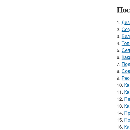
Пос
1.
Диз
2.
Соз
3.
Бел
4.
Топ
5.
Сел
6.
Как
7.
Под
8.
Сов
9.
Рас
10.
Ка
11.
Ка
12.
Пе
13.
Ка
14.
Пр
15.
По
16.
Ка