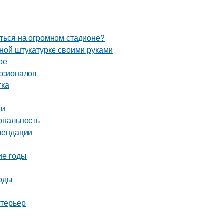
иться на огромном стадионе?
вной штукатурке своими руками
ре
ссионалов
тка
ии
ональность
омендации
ие годы
тоды
нтерьер