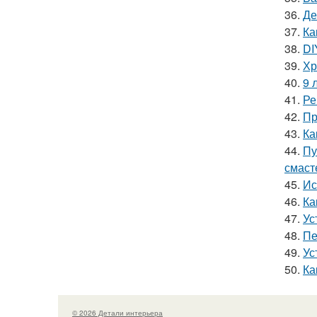
36.
Де
37.
Ка
38.
DI
39.
Хр
40.
9 
41.
Ре
42.
Пр
43.
Ка
44.
Пу
смаст
45.
Ис
46.
Ка
47.
Ус
48.
Пе
49.
Ус
50.
Ка
© 2026 Детали интерьера