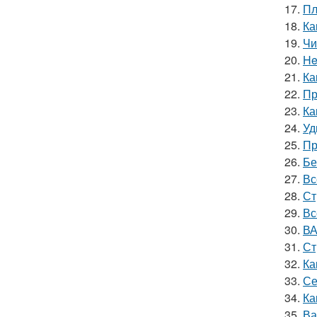
17.
Пл
18.
Ка
19.
Чи
20.
He
21.
Ка
22.
Пр
23.
Ка
24.
Уд
25.
Пр
26.
Бе
27.
Вс
28.
Ст
29.
Вс
30.
ВА
31.
Ст
32.
Ка
33.
Се
34.
Ка
35.
Ва