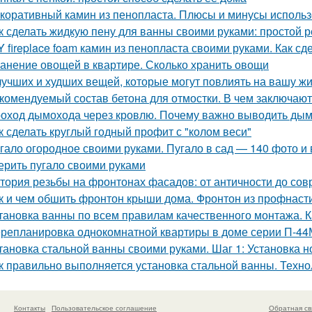
коративный камин из пенопласта. Плюсы и минусы использ
к сделать жидкую пену для ванны своими руками: простой 
Y fireplace foam камин из пенопласта своими руками. Как с
анение овощей в квартире. Сколько хранить овощи
лучших и худших вещей, которые могут повлиять на вашу ж
комендуемый состав бетона для отмостки. В чем заключаю
оход дымохода через кровлю. Почему важно выводить ды
к сделать круглый годный профит с "колом веси"
гало огородное своими руками. Пугало в сад — 140 фото и 
ерить пугало своими руками
тория резьбы на фронтонах фасадов: от античности до со
к и чем обшить фронтон крыши дома. Фронтон из профнаст
тановка ванны по всем правилам качественного монтажа. К
репланировка однокомнатной квартиры в доме серии П-44
тановка стальной ванны своими руками. Шаг 1: Установка н
к правильно выполняется установка стальной ванны. Техно
Контакты
Пользовательское соглашение
Обратная св