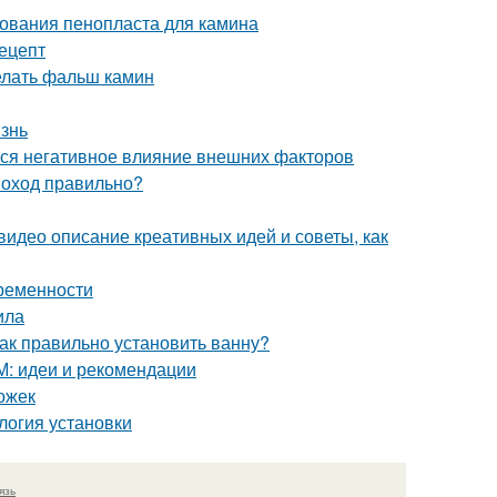
ования пенопласта для камина
рецепт
делать фальш камин
изнь
тся негативное влияние внешних факторов
моход правильно?
видео описание креативных идей и советы, как
временности
ила
ак правильно установить ванну?
М: идеи и рекомендации
ожек
логия установки
язь