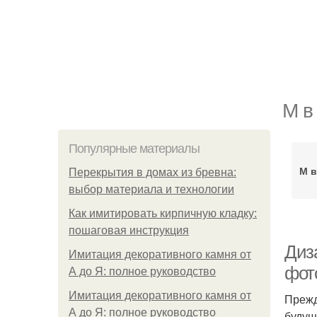
М в
Популярные материалы
М в
Перекрытия в домах из бревна:
выбор материала и технологии
Как имитировать кирпичную кладку:
пошаговая инструкция
Диза
Имитация декоративного камня от
фот
А до Я: полное руководство
Имитация декоративного камня от
Прежд
А до Я: полное руководство
будущ