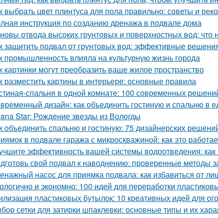
к выбрать цвет плинтуса для пола правильно: советы и ре
лная инструкция по созданию дренажа в подвале дома
новы отвода высоких грунтовых и поверхностных вод: что 
к защитить подвал от грунтовых вод: эффективные решени
к промышленность влияла на культурную жизнь города
к картинки могут преобразить ваше жилое пространство
к разместить картины в интерьере: основные правила
стиная-спальня в одной комнате: 100 современных решени
временный дизайн: как объединить гостиную и спальню в 
lana Star: Рождение звезды из Вологды
к объединить спальню и гостиную: 75 дизайнерских решени
иямок в подвале гаража с микроскважиной: как это работае
учшите эффективность вашей системы водоотведения: как
дготовь свой подвал к наводнению: проверенные методы 
енажный насос для приямка подвала: как избавиться от ли
ологично и экономно: 100 идей для переработки пластиков
илизация пластиковых бутылок: 10 креативных идей для ог
бор сетки для затирки шпаклевки: основные типы и их хара