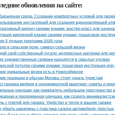
ледние обновления на сайте:
барьерная среда. Создание комфортных условий для люде
ользование инсталляций для создания вдохновляющей а
оративный кирпич своими руками: мастер-класс для начин
тация кирпичной кладки своими руками: пошаговая инстру
ор 5 лучших программ 2025 года
ало в сельском поле: символ сельской жизни
дай свой собственный пугало: интересные картинки для де
ие художественные галереи находятся в скрытых уголках
весной потолок своими руками: пошаговая инструкция дл
кие уникальные музеи есть в Новосибирске
кие традиции и обычаи Москвы стоит узнать туристам
сстановка мебели в однокомнатной квартире: советы и ре
ильные однушки: как превратить небольшое пространство в
карная и продуманная однушка: как создать минималистск
чь с плитой для гаража: Удобство и тепло в вашем гараже
к убрать царапины с пластика салона автомобиля: просты
лный гид: как выбрать плинтус для пола, чтобы улучшить и