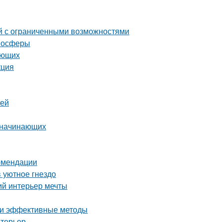
й с ограниченными возможностями
тмосферы
ающих
кция
тей
я начинающих
комендации
 уютное гнездо
ий интерьер мечты
е и эффективные методы
нтерьер