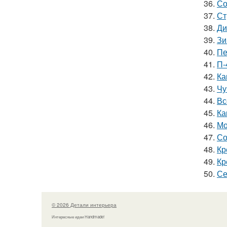
36.
Со
37.
Ст
38.
Ди
39.
Зи
40.
Пе
41.
П-
42.
Ка
43.
Чу
44.
Вс
45.
Ка
46.
Мо
47.
Со
48.
Кр
49.
Кр
50.
Се
© 2026 Детали интерьера
Интересные идеи Handmade!