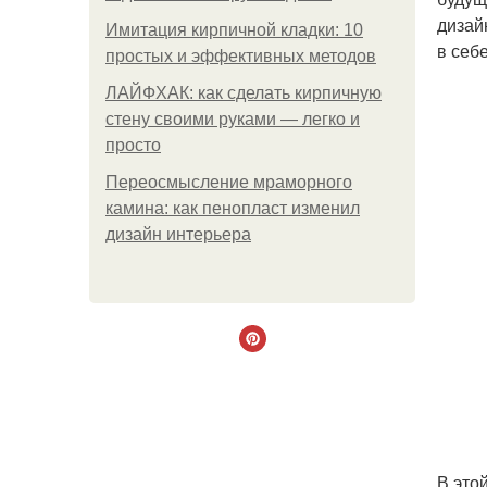
дизай
Имитация кирпичной кладки: 10
в себ
простых и эффективных методов
ЛАЙФХАК: как сделать кирпичную
стену своими руками — легко и
просто
Переосмысление мраморного
камина: как пенопласт изменил
дизайн интерьера
В это