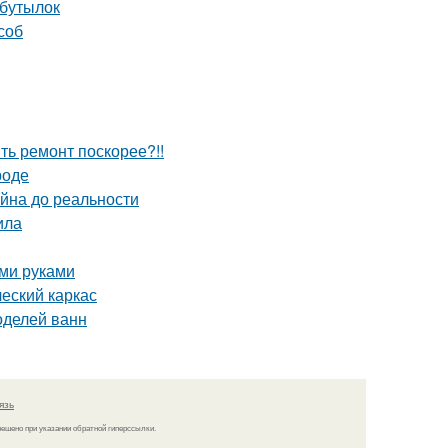
 бутылок
соб
ить ремонт поскорее?!!
роде
айна до реальности
ила
ими руками
ческий каркас
оделей ванн
язь
решено при указании обратной гиперссылки.