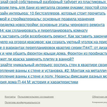
здай свой собственный разборный табурет из пластиковых
роим печь для бани из металла своими руками: простой спо
зайн интерьера: 10 бестселлеров, которые стоит прочитать
мой и стройматериалы: основные правила хранения
ределка новостройки: основные этапы чернового ремонта
44: как спланировать и перепланировать комнату
к заставить себя возобновить ремонт. Как заставить законч
чело на огород красивое: как создать уютный уголок на при
е о вариантах перепланировок квартир серии П44Т: от диз
к и чем обшить фронтон крыши дома. Фронтон из профнаст
жет ли краска заменить плитку в ванной?
здайте уникальный интерьер: роспись стен в квартире сво
епление ванны к стене и установка. #2: Монтаж на металли
епление ванны к стене и полу. Нюансы фиксации разных м
рия дома П-44 М: история и характеристики
Контакты
Пользовательское соглашение
Обратная св
Политика конфидециальности
Копирование раз