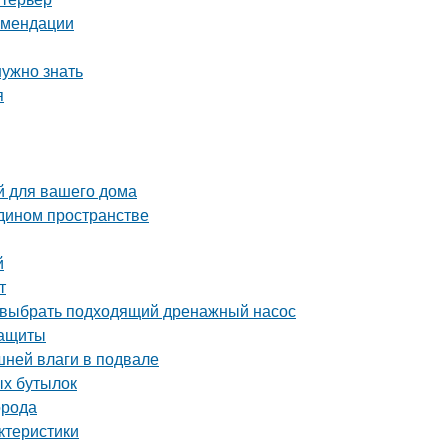
комендации
нужно знать
я
й для вашего дома
едином пространстве
й
т
 выбрать подходящий дренажный насос
защиты
шней влаги в подвале
ых бутылок
орода
ктеристики