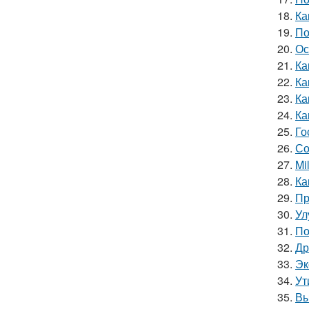
18.
Ка
19.
По
20.
Ос
21.
Ка
22.
Ка
23.
Ка
24.
Ка
25.
Го
26.
Со
27.
Mi
28.
Ка
29.
Пр
30.
Ул
31.
По
32.
Др
33.
Эк
34.
Ут
35.
Вы