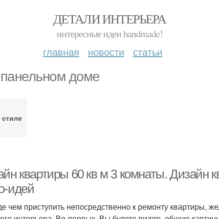
ДЕТАЛИ ИНТЕРЬЕРА
интересные идеи handmade!
главная
новости
статьи
 панельном доме
 стиле
йн квартиры 60 кв м 3 комнаты. Дизайн 
о-идей
е чем приступить непосредственно к ремонту квартиры, же
его интерьера. Во-первых, Вы будете видеть общую картину