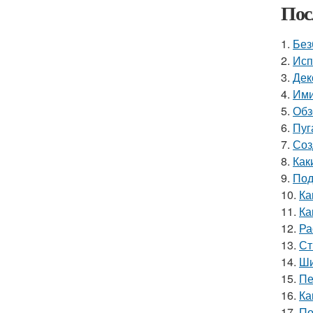
Пос
1.
Без
2.
Исп
3.
Дек
4.
Ими
5.
Обз
6.
Пуг
7.
Соз
8.
Как
9.
Под
10.
Ка
11.
Ка
12.
Ра
13.
Ст
14.
Ши
15.
Пе
16.
Ка
17.
По