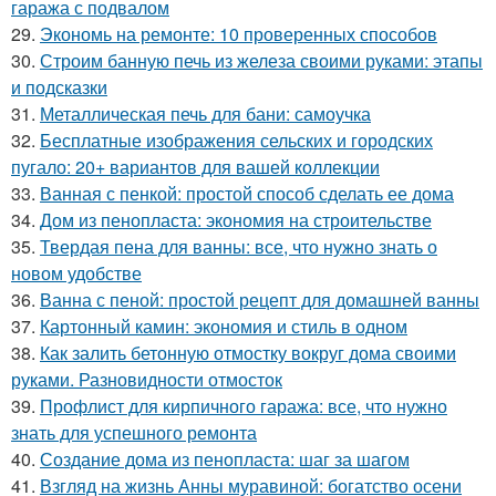
гаража с подвалом
29.
Экономь на ремонте: 10 проверенных способов
30.
Строим банную печь из железа своими руками: этапы
и подсказки
31.
Металлическая печь для бани: самоучка
32.
Бесплатные изображения сельских и городских
пугало: 20+ вариантов для вашей коллекции
33.
Ванная с пенкой: простой способ сделать ее дома
34.
Дом из пенопласта: экономия на строительстве
35.
Твердая пена для ванны: все, что нужно знать о
новом удобстве
36.
Ванна с пеной: простой рецепт для домашней ванны
37.
Картонный камин: экономия и стиль в одном
38.
Как залить бетонную отмостку вокруг дома своими
руками. Разновидности отмосток
39.
Профлист для кирпичного гаража: все, что нужно
знать для успешного ремонта
40.
Создание дома из пенопласта: шаг за шагом
41.
Взгляд на жизнь Анны муравиной: богатство осени