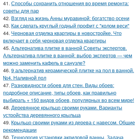
41.
Способы сохранить отношения во время ремонта:
советы для пар
42.
Взгляд на жизнь Анны муравиной: богатство осени
43.
Как сделать круглый годный профит с "колом веси"
44.
Черновая отделка квартиры в новостройке. Что
включает в себя черновая отделка квартиры
45.
Альтернатива плитке в ванной Советы экспертов.
Альтернатива плитке в ванной: выбор экспертов — чем
можно заменить кафель в санузле?
46.
9 альтернатив керамической плитке на пол в ванной.
№4. Наливной пол
47.
Разновидности обоев для стен. Виды обоев:
подробное описание, типы обоев, как правильно
выбирать + 150 видов обоев, популярных во всем мире!
48.
Деревянное крыльцо своими руками. Варианты
устройства деревянного крыльца
49.
Крыльцо своими руками из дерева с навесом. Общие
рекомендации
50.
Технология установки акриловой ванны. Задача