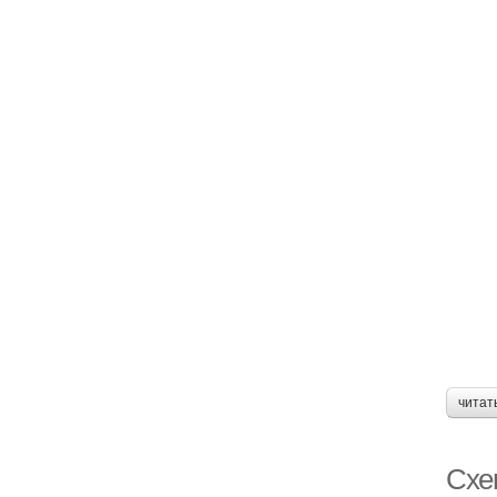
читат
Схем