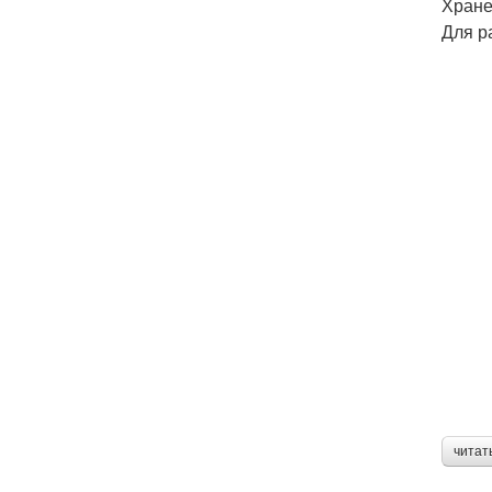
Хране
Для р
читат