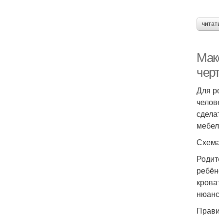
читат
Маке
чер
Для р
челов
сделат
мебел
Схема
Родит
ребён
крова
нюанс
Прави