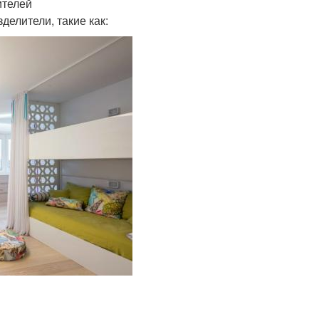
ителей
елители, такие как: