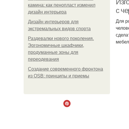
Изго
камина: как пенопласт изменил
с ч
дизайн интерьера
Для р
Дизайн интерьеров для
челов
экстремальных видов спорта
сделат
Раздевалки нового поколения.
мебел
Эргономичные шкафчики,
продуманные зоны для
переодевания
Создание современного фронтона
из OSB: принципы и приемы