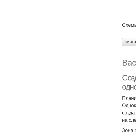
Схема
читат
Вас
Соз
одн
Плани
Однок
созда
на сл
Зона 