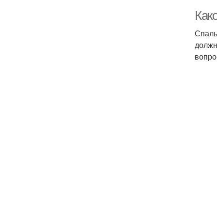
Как
Спаль
должн
вопро