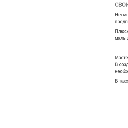
сво
Несмо
предп
Плюсы
малыш
Масте
В соз
необх
В так