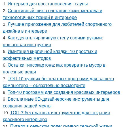
1.
Интерьер для восстановления: сауны
2.
Спортивный шик: сочетание кожи, металла и
технологичных тканей в интерьере
3.
Лучшие приложения для любителей спортивного
дизайна в интерьере
4.
Как сделать кирпичную стену своими руками:
пошаговая инструкция
5.
Имитация кирпичной кладки: 10 простых и
эффективных методов
6.
Остатки гипсокартона: как превратить мусор в
полезные вещи
7.
ТОП-10 лучших бесплатных программ для вашего
компьютера – обязательно посмотрите
8.
Топ-10 программ для создания красивых интерьеров
9.
Бесплатные 3D-дизайнерские инструменты для
создания вашей мечты
10.
ТОП-7 бесплатных инструментов для создания
красивого интерьера
11.
Пугало в сельском поле: символ сельской жизни