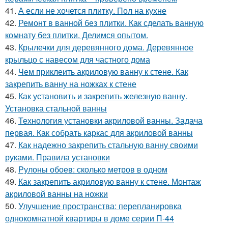
41.
А если не хочется плитку. Пол на кухне
42.
Ремонт в ванной без плитки. Как сделать ванную
комнату без плитки. Делимся опытом.
43.
Крылечки для деревянного дома. Деревянное
крыльцо с навесом для частного дома
44.
Чем приклеить акриловую ванну к стене. Как
закрепить ванну на ножках к стене
45.
Как установить и закрепить железную ванну.
Установка стальной ванны
46.
Технология установки акриловой ванны. Задача
первая. Как собрать каркас для акриловой ванны
47.
Как надежно закрепить стальную ванну своими
руками. Правила установки
48.
Рулоны обоев: сколько метров в одном
49.
Как закрепить акриловую ванну к стене. Монтаж
акриловой ванны на ножки
50.
Улучшение пространства: перепланировка
однокомнатной квартиры в доме серии П-44