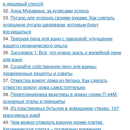
и дешевый способ
32.
Анна Муравина: за кулисами успеха
33.
Пугало для огорода своими руками. Как сделать
огородное пугало шедевром, которым будут
восхищаться
34.
Твердая пена для ванн с лавандой: улучшение
вашего гигиенического опыта
35.
Заголовок 1: Всё, что нужно знать о желейной пенe
для ванн
36.
Создайте собственную пену для ванны:
проверенные рецепты и советы
37.
Отмостка вокруг дома из бетона. Как сделать
отмостку вокруг дома самостоятельно
38.
Перепланировка квартиры в домах серии П-44М:
основные этапы и принципы
39.
Из пластиковых бутылок в домашнюю утварь: 107
креативных идей
40.
Чем можно отделать ванную кроме плитки.
Керамическая плитка – проверено временем