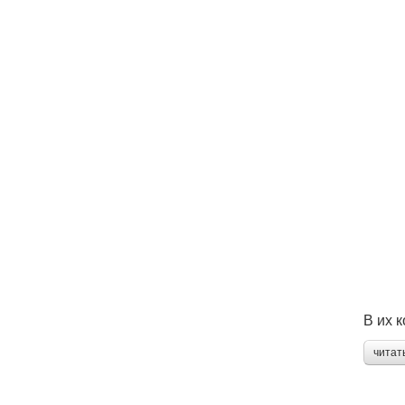
В их 
читат