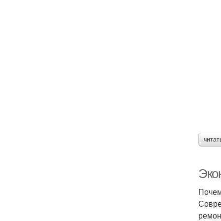
читат
Эко
Почем
Совре
ремон