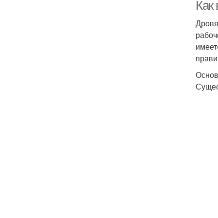
Как
Дровя
рабоч
имеет
прави
Основ
Сущес