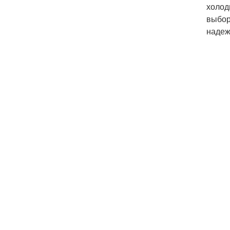
холод
выбор
надеж