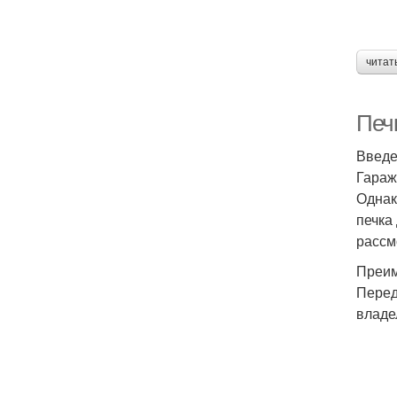
читат
Печ
Введ
Гараж
Однак
печка
рассм
Преим
Перед
владе