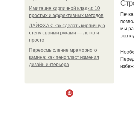
Стр
Имитация кирпичной кладки: 10
Печка
простых и эффективных методов
позво
ЛАЙФХАК: как сделать кирпичную
мы ра
стену своими руками — легко и
экспл
просто
Переосмысление мраморного
Необх
камина: как пенопласт изменил
Перед
дизайн интерьера
избеж