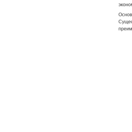
эконо
Основ
Сущес
преим