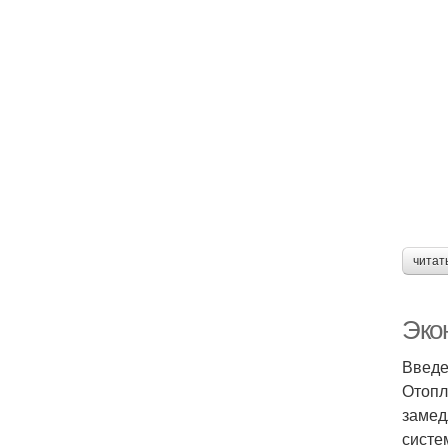
читат
Эко
Введ
Отопл
замед
систе