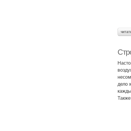
читат
Стр
Насто
возду
несом
дело х
кажды
Также