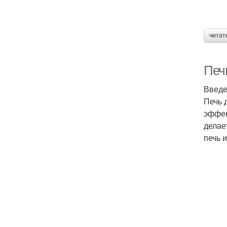
читат
Печь
Введ
Печь 
эффек
делае
печь 