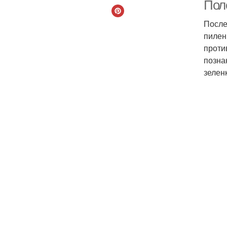
Пол
После
пилен
проти
позна
зелен