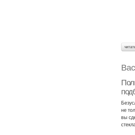
читат
Вас
Пол
под
Безус
не то
вы сд
стекла