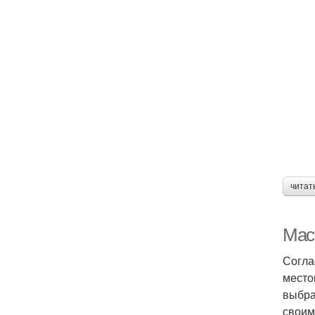
читат
Мас
Согла
место
выбра
своим