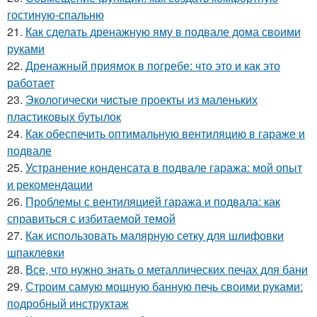
гостиную-спальню
21.
Как сделать дренажную яму в подвале дома своими
руками
22.
Дренажный приямок в погребе: что это и как это
работает
23.
Экологически чистые проекты из маленьких
пластиковых бутылок
24.
Как обеспечить оптимальную вентиляцию в гараже и
подвале
25.
Устранение конденсата в подвале гаража: мой опыт
и рекомендации
26.
Проблемы с вентиляцией гаража и подвала: как
справиться с избитаемой темой
27.
Как использовать малярную сетку для шлифовки
шпаклевки
28.
Все, что нужно знать о металлических печах для бани
29.
Строим самую мощную банную печь своими руками:
подробный инструктаж