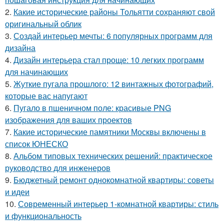
2.
Какие исторические районы Тольятти сохраняют свой
оригинальный облик
3.
Создай интерьер мечты: 6 популярных программ для
дизайна
4.
Дизайн интерьера стал проще: 10 легких программ
для начинающих
5.
Жуткие пугала прошлого: 12 винтажных фотографий,
которые вас напугают
6.
Пугало в пшеничном поле: красивые PNG
изображения для ваших проектов
7.
Какие исторические памятники Москвы включены в
список ЮНЕСКО
8.
Альбом типовых технических решений: практическое
руководство для инженеров
9.
Бюджетный ремонт однокомнатной квартиры: советы
и идеи
10.
Современный интерьер 1-комнатной квартиры: стиль
и функциональность