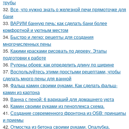
трубы
32.
Все, что нужно знать о железной печи прямоточке для
бани
33.
ВАРИМ банную печь: как сделать бани более
комфортной и уютным местом
34.
Быстро и легко: рецепты для создания
многочисленных пены
35.
Какими красками рисовать по дереву. Этапы
подготовки к работе
36.
Рулоны обоев: как определить длину по ширине
37.
Воспользуйтесь этими простыми рецептами, чтобы
сделать много пены для ванной
38.
Фальш камин своими руками. Как сделать фальш-
камин из картона
39.
Ванна с пеной: 6 вариаций для домашнего уюта
40.
Камин своими руками из пеноплекса схема.
41.
Создание современного фронтона из OSB: принципы
и приемы
42.
Отмостка из бетона своими руками. Опалубка,