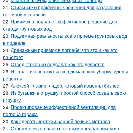
20.
Milana Star: Рождение звезды из Вологды
21.
Стильные и практичные решения для разделения
гостиной и спальни
22.
Приямок в подвале: эффективное решение для
отвода грунтовых вод
23.
Подземная реальность: все о приеме грунтовых вод
в подвале
24.
Дренажный приямок в погребе: что это и как это
работает
25.
Отвод стоков из подвала: как это делается
26.
Из пластиковых бутылок в домашнюю уборку: идеи и
рецепты
27.
Алексей Глызин: лидер, который изменил бизнес
28.
Из бутылки в игрушку: простой способ создать свою
игрушку
29.
Проектирование эффективной вентиляции для
погреба гаража
30.
Как сделать чертежи банной печи из металла
31.
Строим печь на баню с теплым предбанником из