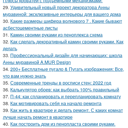
Плюсы кроватей с подъемными механизмами:
29.
Удивительный новый проект декоратора Анны
муравиной: эксклюзивные интерьеры для вашего дома
30.
Какие размеры шифера волнового 7 . Какие бывают
асбестоцементные листы
31.
Камин своими руками из пеноплекса схема
32.
Как сделать декоративный камин своими руками. Как
делать
33.
Профессиональный дизайн для начинающих: школа
Анны муравиной A.MUR Design
34.
200+ Бесплатные пугало & Пугать изображения: Все,
что вам нужно знать
35.
Современные тренды в росписи стен: 2022 год
36.
Калькулятор обоев: как выбрать 100% правильный
37.
П-44: как спланировать и перепланировать комнату
38.
Как мотивировать себя на начало ремонта
39.
Как жить в квартире и делать ремонт. С каких комнат
лучше начать ремонт в квартире
40.
Как построить дом из пенопласта своими руками.