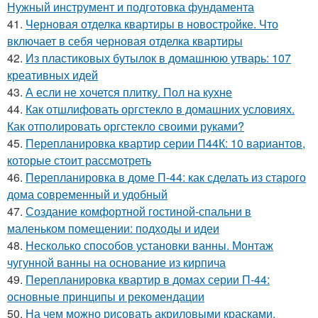
Нужный инструмент и подготовка фундамента
41.
Черновая отделка квартиры в новостройке. Что
включает в себя черновая отделка квартиры
42.
Из пластиковых бутылок в домашнюю утварь: 107
креативных идей
43.
А если не хочется плитку. Пол на кухне
44.
Как отшлифовать оргстекло в домашних условиях.
Как отполировать оргстекло своими руками?
45.
Перепланировка квартир серии П44К: 10 вариантов,
которые стоит рассмотреть
46.
Перепланировка в доме П-44: как сделать из старого
дома современный и удобный
47.
Создание комфортной гостиной-спальни в
маленьком помещении: подходы и идеи
48.
Несколько способов установки ванны. Монтаж
чугунной ванны на основание из кирпича
49.
Перепланировка квартир в домах серии П-44:
основные принципы и рекомендации
50.
На чем можно рисовать акриловыми красками.