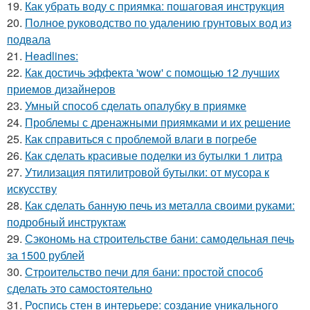
19.
Как убрать воду с приямка: пошаговая инструкция
20.
Полное руководство по удалению грунтовых вод из
подвала
21.
Headlines:
22.
Как достичь эффекта 'wow' с помощью 12 лучших
приемов дизайнеров
23.
Умный способ сделать опалубку в приямке
24.
Проблемы с дренажными приямками и их решение
25.
Как справиться с проблемой влаги в погребе
26.
Как сделать красивые поделки из бутылки 1 литра
27.
Утилизация пятилитровой бутылки: от мусора к
искусству
28.
Как сделать банную печь из металла своими руками:
подробный инструктаж
29.
Сэкономь на строительстве бани: самодельная печь
за 1500 рублей
30.
Строительство печи для бани: простой способ
сделать это самостоятельно
31.
Роспись стен в интерьере: создание уникального