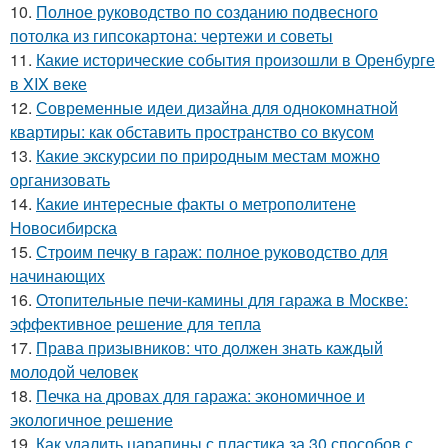
10.
Полное руководство по созданию подвесного
потолка из гипсокартона: чертежи и советы
11.
Какие исторические события произошли в Оренбурге
в XIX веке
12.
Современные идеи дизайна для однокомнатной
квартиры: как обставить пространство со вкусом
13.
Какие экскурсии по природным местам можно
организовать
14.
Какие интересные факты о метрополитене
Новосибирска
15.
Строим печку в гараж: полное руководство для
начинающих
16.
Отопительные печи-камины для гаража в Москве:
эффективное решение для тепла
17.
Права призывников: что должен знать каждый
молодой человек
18.
Печка на дровах для гаража: экономичное и
экологичное решение
19.
Как удалить царапины с пластика за 30 способов с