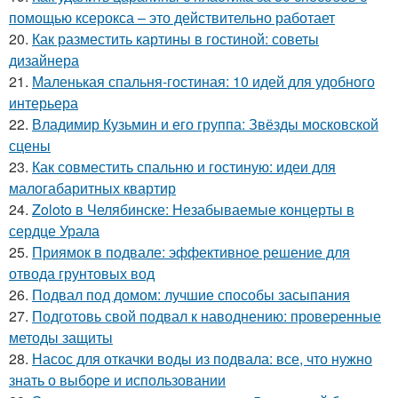
помощью ксерокса – это действительно работает
20.
Как разместить картины в гостиной: советы
дизайнера
21.
Маленькая спальня-гостиная: 10 идей для удобного
интерьера
22.
Владимир Кузьмин и его группа: Звёзды московской
сцены
23.
Как совместить спальню и гостиную: идеи для
малогабаритных квартир
24.
Zoloto в Челябинске: Незабываемые концерты в
сердце Урала
25.
Приямок в подвале: эффективное решение для
отвода грунтовых вод
26.
Подвал под домом: лучшие способы засыпания
27.
Подготовь свой подвал к наводнению: проверенные
методы защиты
28.
Насос для откачки воды из подвала: все, что нужно
знать о выборе и использовании