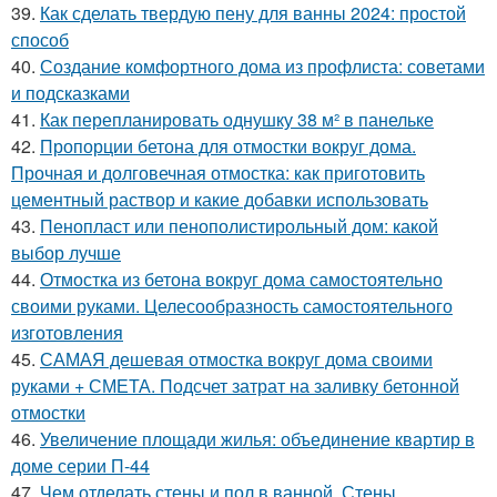
39.
Как сделать твердую пену для ванны 2024: простой
способ
40.
Создание комфортного дома из профлиста: советами
и подсказками
41.
Как перепланировать однушку 38 м² в панельке
42.
Пропорции бетона для отмостки вокруг дома.
Прочная и долговечная отмостка: как приготовить
цементный раствор и какие добавки использовать
43.
Пенопласт или пенополистирольный дом: какой
выбор лучше
44.
Отмостка из бетона вокруг дома самостоятельно
своими руками. Целесообразность самостоятельного
изготовления
45.
САМАЯ дешевая отмостка вокруг дома своими
руками + СМЕТА. Подсчет затрат на заливку бетонной
отмостки
46.
Увеличение площади жилья: объединение квартир в
доме серии П-44
47.
Чем отделать стены и пол в ванной. Стены