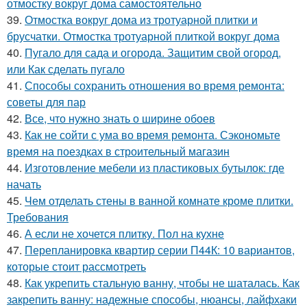
отмостку вокруг дома самостоятельно
39.
Отмостка вокруг дома из тротуарной плитки и
брусчатки. Отмостка тротуарной плиткой вокруг дома
40.
Пугало для сада и огорода. Защитим свой огород,
или Как сделать пугало
41.
Способы сохранить отношения во время ремонта:
советы для пар
42.
Все, что нужно знать о ширине обоев
43.
Как не сойти с ума во время ремонта. Сэкономьте
время на поездках в строительный магазин
44.
Изготовление мебели из пластиковых бутылок: где
начать
45.
Чем отделать стены в ванной комнате кроме плитки.
Требования
46.
А если не хочется плитку. Пол на кухне
47.
Перепланировка квартир серии П44К: 10 вариантов,
которые стоит рассмотреть
48.
Как укрепить стальную ванну, чтобы не шаталась. Как
закрепить ванну: надежные способы, нюансы, лайфхаки