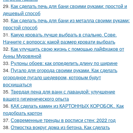
29.
Как сделать печь для бани своими руками: простой и
дешевый способ
30.
Как сделать печь для бани из металла своими руками:
простой способ
31.
Какую кровать лучше выбрать в спальню. Сове.
Начните с вопроса: какой размер кровати выбрать
32.
Как улучшить свою жизнь с помощью лайфхаков от
Анны Муровяной
33.
Рулоны обоев: как определить длину по ширине
34.
Пугало для огорода своими руками. Как сделать
огородное пугало шедевром, которым будут
восхищаться
35.
Твердая пена для ванн с лавандой: улучшение
вашего гигиенического опыта
36.
КАК сделать камин из КАРТОННЫХ КОРОБОК.. Как
подобрать картон
37.
Современные тренды в росписи стен: 2022 год
38.
Отмостка вокруг дома из бетона. Как сделать