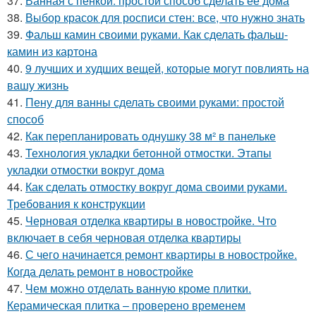
37.
Ванная с пенкой: простой способ сделать ее дома
38.
Выбор красок для росписи стен: все, что нужно знать
39.
Фальш камин своими руками. Как сделать фальш-
камин из картона
40.
9 лучших и худших вещей, которые могут повлиять на
вашу жизнь
41.
Пену для ванны сделать своими руками: простой
способ
42.
Как перепланировать однушку 38 м² в панельке
43.
Технология укладки бетонной отмостки. Этапы
укладки отмостки вокруг дома
44.
Как сделать отмостку вокруг дома своими руками.
Требования к конструкции
45.
Черновая отделка квартиры в новостройке. Что
включает в себя черновая отделка квартиры
46.
С чего начинается ремонт квартиры в новостройке.
Когда делать ремонт в новостройке
47.
Чем можно отделать ванную кроме плитки.
Керамическая плитка – проверено временем