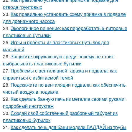
отвода грунтовых
23.
Как правильно установить схему приямка в подвале
для дренажного насоса
24.
Экологичное решение: как переработать 5-литровые
пластиковые бутылки
25.
Игры и проекты из пластиковых бутылок для
малышей
26.
Защитите окружающую среду: почему не стоит
выбрасывать пластиковые бутылки
27.
Проблемы с вентиляцией гаража и подвала: как
справиться с избитаемой темой
28.
Подскажите по вентиляции подвала: как обеспечить
чистый воздух в подвале
29.
Как сделать банную печь из металла своими руками:
подробный инструктаж
30.
Создай свой собственный разборный табурет из
пластиковых бутылок
31.
Как сделать печь для бани модели ВАЛДАЙ из трубы