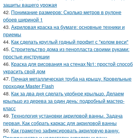
защиты вашего урожая
42.
Понимание размеров: Сколько метров в рулоне
обоев шириной 1
43.
Акриловая краска на бумаге: основные техники и
приемы
44.
Как сделать круглый годный профит с "колом веси"
45.
Строительство дома из пенопласта своими руками:
простые инструкции
46.
Краска для рисования на стенах №1: простой способ
украсить свой дом
47.
Печная металлическая труба на крышу. Кровельные
проходки Master Flash
48.
Как за два дня сделать удобное крыльцо. Делаем
крыльцо из дерева за один день: подробный мастер-
класс
49.
Технология установки акриловой ванны. Задача
первая. Как собрать каркас для акриловой ванны
50.
Как грамотно зафиксировать акриловую ванну.
Преимущества и недостатки акриловых ванн