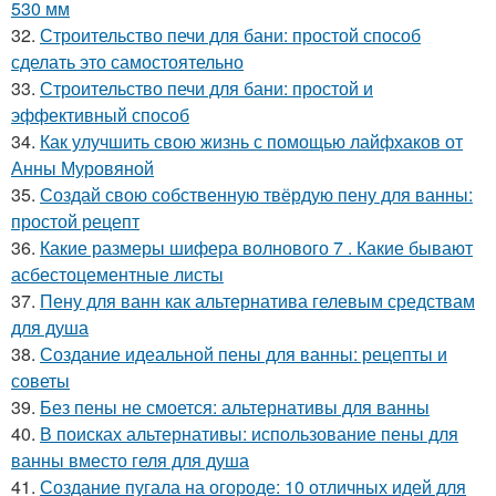
530 мм
32.
Строительство печи для бани: простой способ
сделать это самостоятельно
33.
Строительство печи для бани: простой и
эффективный способ
34.
Как улучшить свою жизнь с помощью лайфхаков от
Анны Муровяной
35.
Создай свою собственную твёрдую пену для ванны:
простой рецепт
36.
Какие размеры шифера волнового 7 . Какие бывают
асбестоцементные листы
37.
Пену для ванн как альтернатива гелевым средствам
для душа
38.
Создание идеальной пены для ванны: рецепты и
советы
39.
Без пены не смоется: альтернативы для ванны
40.
В поисках альтернативы: использование пены для
ванны вместо геля для душа
41.
Создание пугала на огороде: 10 отличных идей для