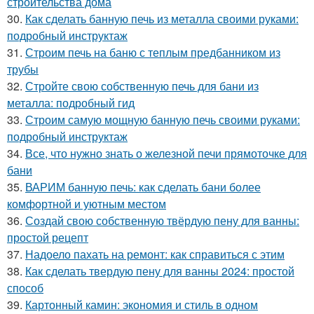
строительства дома
30.
Как сделать банную печь из металла своими руками:
подробный инструктаж
31.
Строим печь на баню с теплым предбанником из
трубы
32.
Стройте свою собственную печь для бани из
металла: подробный гид
33.
Строим самую мощную банную печь своими руками:
подробный инструктаж
34.
Все, что нужно знать о железной печи прямоточке для
бани
35.
ВАРИМ банную печь: как сделать бани более
комфортной и уютным местом
36.
Создай свою собственную твёрдую пену для ванны:
простой рецепт
37.
Надоело пахать на ремонт: как справиться с этим
38.
Как сделать твердую пену для ванны 2024: простой
способ
39.
Картонный камин: экономия и стиль в одном