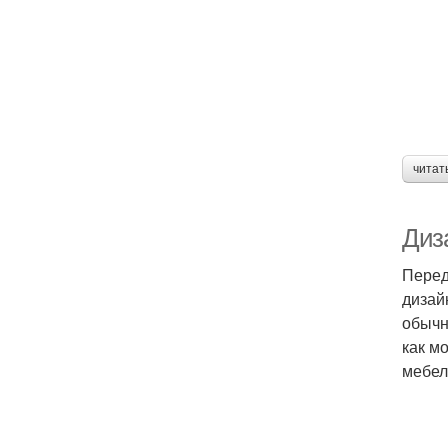
читат
Диз
Перед
дизай
обычн
как м
мебел