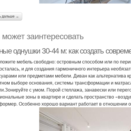
ь дальше →
 может заинтересовать
ные однушки 30-44 м: как создать совре
ложите мебель свободно: островным способом или по перим
 осталась, и для создания гармоничного интерьера необяза
суарами или предметами мебели. Диван как альтернатива кр
тном выборе основания, системы трансформации и матраса
ти.Зонируйте с умом. Порой стеллажа, занавески или перег
иональные зоны в квартире и сделать пространство «возду
формер. Особенно хорошо вариант работает в отношении о