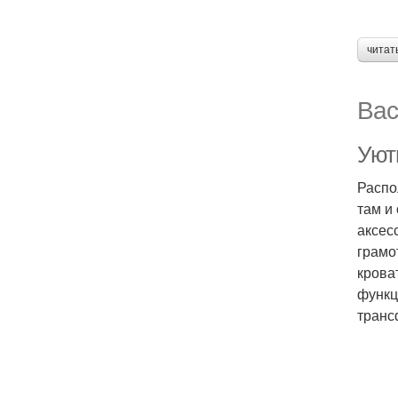
читат
Вас
Уют
Распо
там и
аксес
грамо
крова
функц
транс