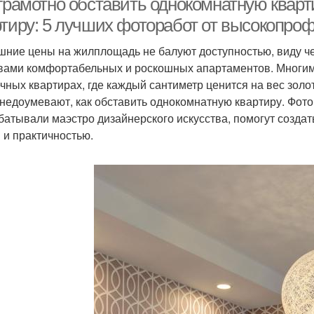
 грамотно обставить однокомнатную кварт
ртиру: 5 лучших фоторабот от высокопро
ние цены на жилплощадь не балуют доступностью, виду че
вами комфортабельных и роскошных апартаментов. Многим
чных квартирах, где каждый сантиметр ценится на вес зол
 недоумевают, как обставить однокомнатную квартиру. Фот
батывали маэстро дизайнерского искусства, помогут созда
 и практичностью.