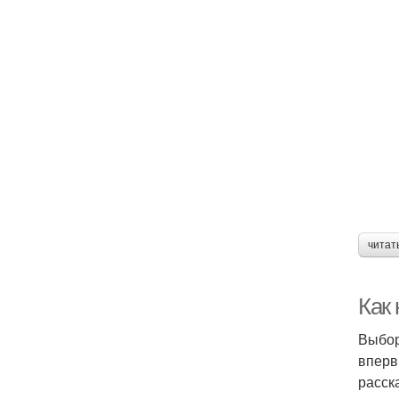
читат
Как
Выбор
вперв
расск