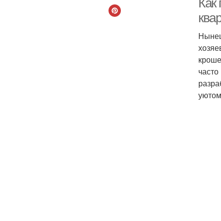
Как
ква
Нынеш
хозяе
кроше
часто
разра
уютом