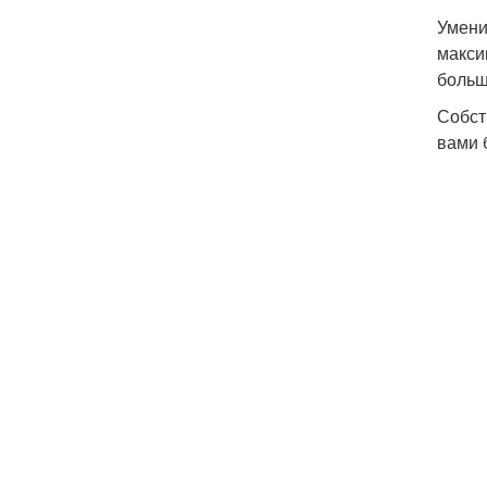
Умени
макси
больш
Собст
вами 