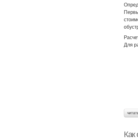
Опред
Первы
стоим
обуст
Расче
Для р
читат
Как