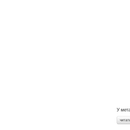
У мет
читат