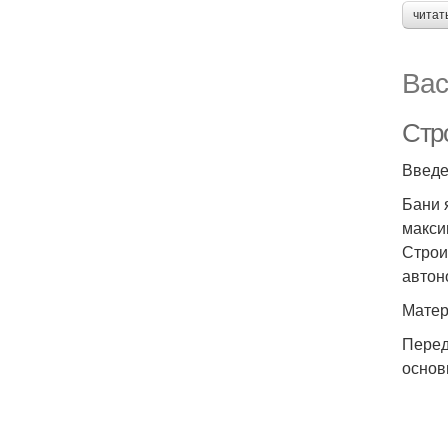
читат
Вас
Стр
Введ
Бани 
макси
Строи
автон
Матер
Перед
основ