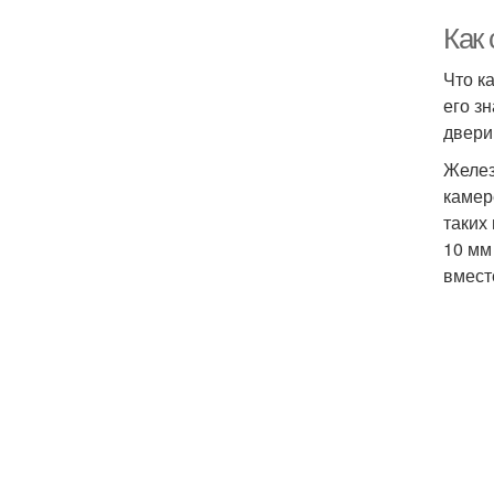
Как
Что к
его з
двери 
Желез
камер
таких
10 мм
вмест