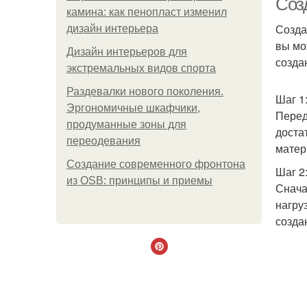
Соз
камина: как пенопласт изменил
Созда
дизайн интерьера
вы мо
Дизайн интерьеров для
созда
экстремальных видов спорта
Раздевалки нового поколения.
Шаг 1
Эргономичные шкафчики,
Перед
продуманные зоны для
доста
переодевания
матер
Создание современного фронтона
Шаг 2
из OSB: принципы и приемы
Снача
нагру
созда