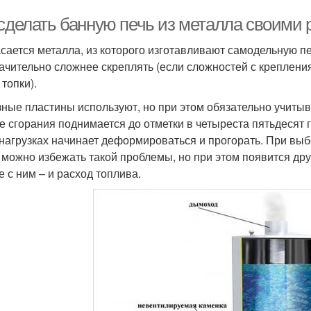
 сделать банную печь из металла своими 
асается металла, из которого изготавливают самодельную п
начительно сложнее скреплять (если сложностей с креплени
топки).
ные пластины используют, но при этом обязательно учитыва
е сгорания поднимается до отметки в четыреста пятьдесят 
 нагрузках начинает деформироваться и прогорать. При вы
 можно избежать такой проблемы, но при этом появится дру
е с ним – и расход топлива.