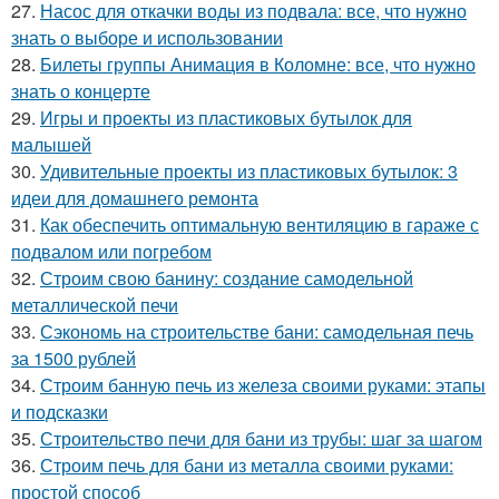
27.
Насос для откачки воды из подвала: все, что нужно
знать о выборе и использовании
28.
Билеты группы Анимация в Коломне: все, что нужно
знать о концерте
29.
Игры и проекты из пластиковых бутылок для
малышей
30.
Удивительные проекты из пластиковых бутылок: 3
идеи для домашнего ремонта
31.
Как обеспечить оптимальную вентиляцию в гараже с
подвалом или погребом
32.
Строим свою банину: создание самодельной
металлической печи
33.
Сэкономь на строительстве бани: самодельная печь
за 1500 рублей
34.
Строим банную печь из железа своими руками: этапы
и подсказки
35.
Строительство печи для бани из трубы: шаг за шагом
36.
Строим печь для бани из металла своими руками:
простой способ