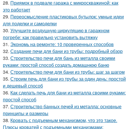
28.
Приямок в подвале гаража с микроскважиной: как
это работает
29.
Переосмысление пластиковых бутылок: умные идеи
для поделки и самоделки
30.
Улучшите воздушную циркуляцию в гаражном
погребе: как правильно установить вытяжку
31.
Экономь на ремонте: 10 проверенных способов
32.
Создание печи для бани из трубы: подробный обзор
33.
Строительство печи для бань из металла своими
руками: простой способ создать домашнюю баню
34.
Строительство печи для бани из трубы: шаг за шагом
35.
Строим печь для бани из трубы за один день: простой
и дешевый способ
36.
Как сделать печь для бани из металла своими руками:
простой способ
37.
Строительство банных печей из металла: основные
принципы и размеры
38.
Кровать с подъемным механизмом, что это такое.
Плюсы кроватей с подъемными механизмами: