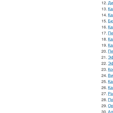
12.
Ди
13.
Ка
14.
Ка
15.
Бю
16.
Ка
17.
Пе
18.
Ка
19.
Ка
20.
Пе
21.
Эф
22.
Эф
23.
Ко
24.
Ви
25.
Ка
26.
Ка
27.
Ра
28.
Пр
29.
Ор
30.
Ал