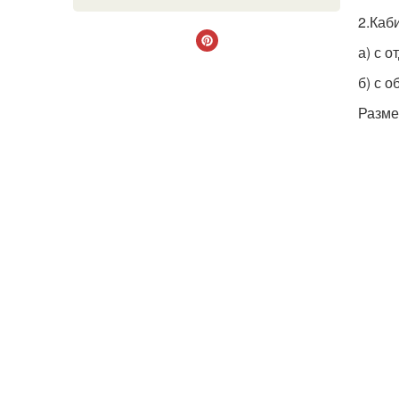
2.Каб
а) с 
б) с о
Разме