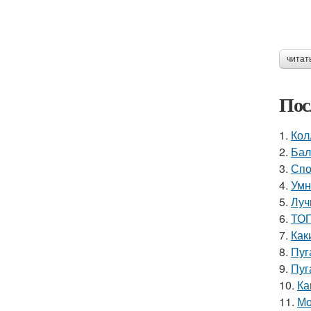
читат
Пос
1.
Кол
2.
Бал
3.
Спо
4.
Умн
5.
Луч
6.
ТОП
7.
Как
8.
Пуг
9.
Пуг
10.
Ка
11.
Мо