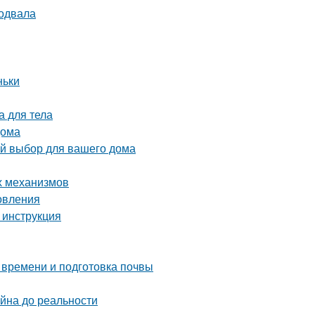
подвала
ньки
а для тела
дома
ый выбор для вашего дома
х механизмов
овления
 инструкция
 времени и подготовка почвы
айна до реальности