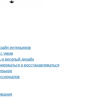
изайн интерьеров
 с умом
ь и веселый дизайн
нироваться и восстанавливаться
ерьере
ессионалов
ивания