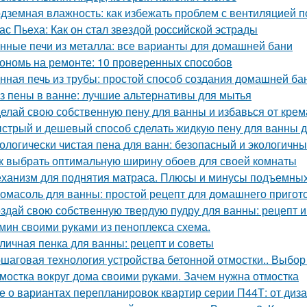
дземная влажность: как избежать проблем с вентиляцией 
ас Пьеха: Как он стал звездой российской эстрады
нные печи из металла: все варианты для домашней бани
ономь на ремонте: 10 проверенных способов
нная печь из трубы: простой способ создания домашней ба
з пены в ванне: лучшие альтернативы для мытья
елай свою собственную пену для ванны и избавься от крем
стрый и дешевый способ сделать жидкую пену для ванны 
ологически чистая пена для ванн: безопасный и экологичн
к выбрать оптимальную ширину обоев для своей комнаты
ханизм для поднятия матраса. Плюсы и минусы подъемны
омасоль для ванны: простой рецепт для домашнего пригот
здай свою собственную твердую пудру для ванны: рецепт и
мин своими руками из пеноплекса схема.
личная пенка для ванны: рецепт и советы
шаговая технология устройства бетонной отмостки.. Выбор
мостка вокруг дома своими руками. Зачем нужна отмостка
е о вариантах перепланировок квартир серии П44Т: от диз