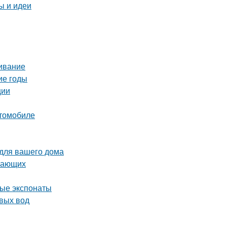
ы и идеи
живание
ие годы
ции
втомобиле
 для вашего дома
инающих
ные экспонаты
вых вод