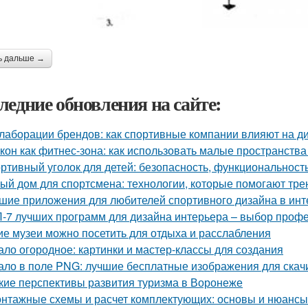
ь дальше →
ледние обновления на сайте:
лаборации брендов: как спортивные компании влияют на д
кон как фитнес-зона: как использовать малые пространства
ртивный уголок для детей: безопасность, функциональност
ый дом для спортсмена: технологии, которые помогают тре
шие приложения для любителей спортивного дизайна в инт
-7 лучших программ для дизайна интерьера – выбор проф
ие музеи можно посетить для отдыха и расслабления
ало огородное: картинки и мастер-классы для создания
ало в поле PNG: лучшие бесплатные изображения для скач
кие перспективы развития туризма в Воронеже
нтажные схемы и расчет комплектующих: основы и нюансы