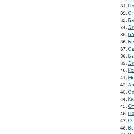
31.
По
32.
Ст
33.
Ба
34.
Эк
35.
Ба
36.
Бе
37.
Сд
38.
Бы
39.
Эк
40.
Ка
41.
Ме
42.
Ар
43.
Со
44.
Ка
45.
От
46.
По
47.
От
48.
Вс