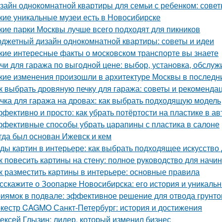
зайн однокомнатной квартиры для семьи с ребенком: совет
кие уникальные музеи есть в Новосибирске
кие парки Москвы лучше всего подходят для пикников
джетный дизайн однокомнатной квартиры: советы и идеи
кие интересные факты о московском транспорте вы знаете
чи для гаража по выгодной цене: выбор, установка, обслу
кие изменения произошли в архитектуре Москвы в последн
к выбрать дровяную печку для гаража: советы и рекоменда
чка для гаража на дровах: как выбрать подходящую модель
фективно и просто: как убрать потёртости на пластике в а
фективные способы убрать царапины с пластика в салоне
гда был основан Ижевск и кем
ды картин в интерьере: как выбрать подходящее искусство
к повесить картины на стену: полное руководство для нач
к разместить картины в интерьере: основные правила
сскажите о Зоопарке Новосибирска: его история и уникаль
иямок в подвале: эффективное решение для отвода грунто
кестр CAGMO Санкт-Петербург: история и достижения
ексей Глызин: лидер, который изменил бизнес