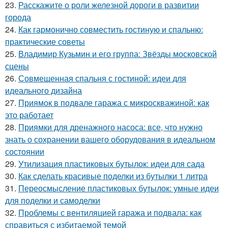
23.
Расскажите о роли железной дороги в развитии
города
24.
Как гармонично совместить гостиную и спальню:
практические советы
25.
Владимир Кузьмин и его группа: Звёзды московской
сцены
26.
Совмещенная спальня с гостиной: идеи для
идеального дизайна
27.
Приямок в подвале гаража с микроскважиной: как
это работает
28.
Приямки для дренажного насоса: все, что нужно
знать о сохранении вашего оборудования в идеальном
состоянии
29.
Утилизация пластиковых бутылок: идеи для сада
30.
Как сделать красивые поделки из бутылки 1 литра
31.
Переосмысление пластиковых бутылок: умные идеи
для поделки и самоделки
32.
Проблемы с вентиляцией гаража и подвала: как
справиться с избитаемой темой