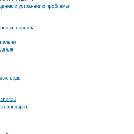
ращению и устранению проблемы
сновные правила
спальни
одвале
а
овые воды
 способ
тот препарат