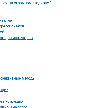
иться на огромном стадионе?
дизайна
рофессионалов
тей
тво для инженеров
эффективные методы
дации
ая инструкция
тивно и надолго