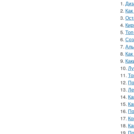
1.
Диз
2.
Как
3.
Ост
4.
Кир
5.
Топ
6.
Соз
7.
Аль
8.
Как
9.
Как
10.
Лу
11.
То
12.
По
13.
Ле
14.
Ка
15.
Ка
16.
По
17.
Ко
18.
Ка
19.
По