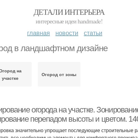
ДЕТАЛИ ИНТЕРЬЕРА
интересные идеи handmade!
главная
новости
статьи
род в ландшафтном дизайне
Огород на
Огород от зоны
участке
рование огорода на участке. Зонирование
ирование перепадом высоты и цветом. 14
ровка значительно упрощает последующие строительные ра
тить все необходимые элементы для комфортного проживан