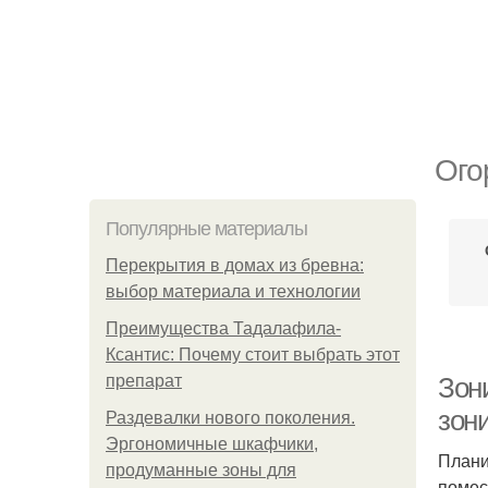
Ого
Популярные материалы
Перекрытия в домах из бревна:
выбор материала и технологии
Преимущества Тадалафила-
Ксантис: Почему стоит выбрать этот
препарат
Зони
зон
Раздевалки нового поколения.
Эргономичные шкафчики,
Плани
продуманные зоны для
помес