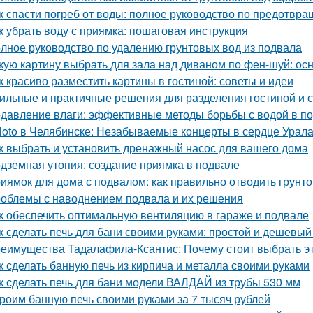
к спасти погреб от воды: полное руководство по предотв
к убрать воду с приямка: пошаговая инструкция
лное руководство по удалению грунтовых вод из подвала
кую картину выбрать для зала над диваном по фен-шуй: о
к красиво разместить картины в гостиной: советы и идеи
ильные и практичные решения для разделения гостиной и 
давление влаги: эффективные методы борьбы с водой в п
loto в Челябинске: Незабываемые концерты в сердце Урал
к выбрать и установить дренажный насос для вашего дома
дземная утопия: создание приямка в подвале
иямок для дома с подвалом: как правильно отводить грунт
облемы с наводнением подвала и их решения
к обеспечить оптимальную вентиляцию в гараже и подвале
к сделать печь для бани своими руками: простой и дешевый
еимущества Тадалафила-Ксантис: Почему стоит выбрать э
к сделать банную печь из кирпича и металла своими руками
к сделать печь для бани модели ВАЛДАЙ из трубы 530 мм
роим банную печь своими руками за 7 тысяч рублей