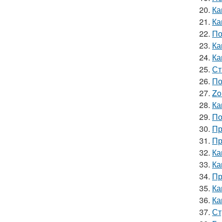
20.
Ка
21.
Ка
22.
По
23.
Ка
24.
Ка
25.
Ст
26.
По
27.
Zo
28.
Ка
29.
По
30.
Пр
31.
Пр
32.
Ка
33.
Ка
34.
Пр
35.
Ка
36.
Ка
37.
Ст