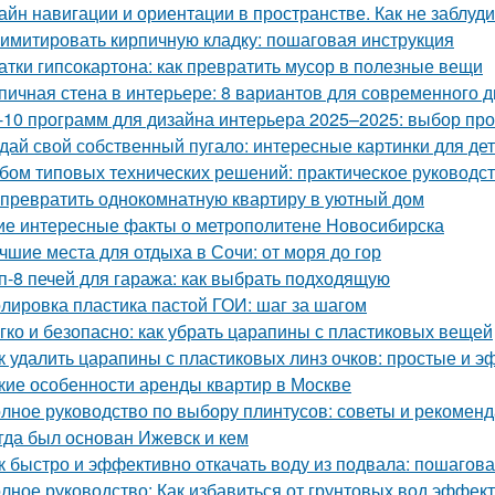
айн навигации и ориентации в пространстве. Как не заблуд
 имитировать кирпичную кладку: пошаговая инструкция
атки гипсокартона: как превратить мусор в полезные вещи
пичная стена в интерьере: 8 вариантов для современного 
-10 программ для дизайна интерьера 2025–2025: выбор п
дай свой собственный пугало: интересные картинки для де
бом типовых технических решений: практическое руководс
 превратить однокомнатную квартиру в уютный дом
ие интересные факты о метрополитене Новосибирска
чшие места для отдыха в Сочи: от моря до гор
п-8 печей для гаража: как выбрать подходящую
лировка пластика пастой ГОИ: шаг за шагом
гко и безопасно: как убрать царапины с пластиковых вещей
к удалить царапины с пластиковых линз очков: простые и 
кие особенности аренды квартир в Москве
лное руководство по выбору плинтусов: советы и рекомен
гда был основан Ижевск и кем
к быстро и эффективно откачать воду из подвала: пошагов
лное руководство: Как избавиться от грунтовых вод эффек