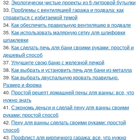
32.
Экологически чистые проекты из 5-литровой бутылки
33.
Проблемы с вентиляцией гаража и подвала: как
справиться с избитаемой темой
34.
Как обеспечить правильную вентиляцию в подвале
35.
Как использовать малярную сетку для шлифовки
шпаклевки
36.
Как сделать печь для бани своими руками: простой и
дешевый способ
37.
Улучшите свою баню с железной печкой
38.
Как выбрать и установить печь для бани из металла
39.
Как выбрать двуспальную кровать правильно.
Размер и форма
40.
Простой рецепт домашней пены для ванны: все, что
нужно знать
41.
Сэкономь деньги и сделай пену для ванны своими
руками: простой способ
42.
Пену для ванны сделать своими руками: простой
способ
43.
Профлист для кирпичного гаража: все, что нужно