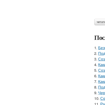
читат
Пос
1.
Без
2.
Под
3.
Соз
4.
Как
5.
Соз
6.
Как
7.
Как
8.
Под
9.
Чер
10.
Со
11.
Ра