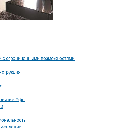
й с ограниченными возможностями
нструкция
х
азвитие Уфы
ии
иональность
комендации