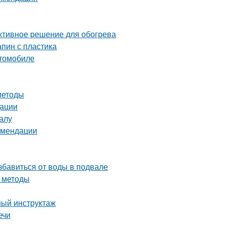
ективное решение для обогрева
апин с пластика
втомобиле
методы
дации
алу
комендации
бавиться от воды в подвале
и методы
ный инструктаж
ечи