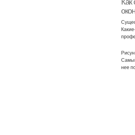
Как
око
Сущес
Какие
профе
Рисун
Самый
нее п