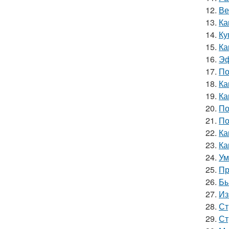
12.
Ве
13.
Ка
14.
Ку
15.
Ка
16.
Эф
17.
По
18.
Ка
19.
Ка
20.
По
21.
По
22.
Ка
23.
Ка
24.
Ум
25.
Пр
26.
Бы
27.
Из
28.
Ст
29.
Ст