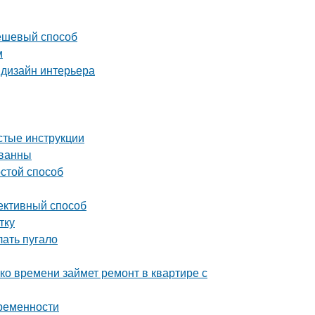
дешевый способ
м
 дизайн интерьера
стые инструкции
 ванны
остой способ
ективный способ
тку
лать пугало
ко времени займет ремонт в квартире с
временности