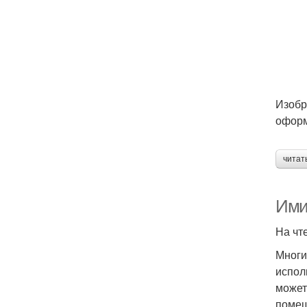
Изобр
оформ
читат
Ими
На чт
Многи
испол
может
помещ