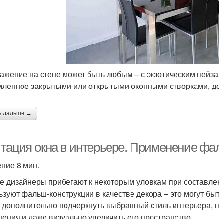
ажение на стене может быть любым – с экзотическим пейз
ленное закрытыми или открытыми оконными створками, до
ь дальше →
тация окна в интерьере. Применение фал
ение 8 мин.
е дизайнеры прибегают к некоторым уловкам при составле
ьзуют фальш-конструкции в качестве декора – это могут быт
 дополнительно подчеркнуть выбранный стиль интерьера, 
ения и даже визуально увеличить его пространство.