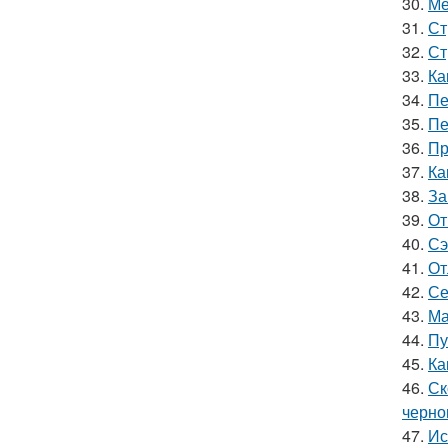
30.
Ме
31.
Ст
32.
Ст
33.
Ка
34.
Пе
35.
Пе
36.
Пр
37.
Ка
38.
За
39.
От
40.
Сэ
41.
От
42.
Се
43.
Ма
44.
Пу
45.
Ка
46.
Ск
черно
47.
Ис