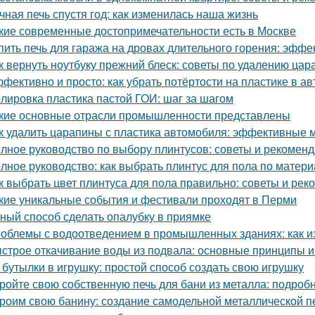
чная печь спустя год: как изменилась наша жизнь
кие современные достопримечательности есть в Москве
пить печь для гаража на дровах длительного горения: эфф
к вернуть ноутбуку прежний блеск: советы по удалению цар
фективно и просто: как убрать потёртости на пластике в а
лировка пластика пастой ГОИ: шаг за шагом
кие основные отрасли промышленности представлены
к удалить царапины с пластика автомобиля: эффективные 
лное руководство по выбору плинтусов: советы и рекомен
лное руководство: как выбрать плинтус для пола по матери
к выбрать цвет плинтуса для пола правильно: советы и ре
кие уникальные события и фестивали проходят в Перми
ный способ сделать опалубку в приямке
облемы с водоотведением в промышленных зданиях: как из
строе откачивание воды из подвала: основные принципы 
 бутылки в игрушку: простой способ создать свою игрушку
ройте свою собственную печь для бани из металла: подроб
роим свою банину: создание самодельной металлической п