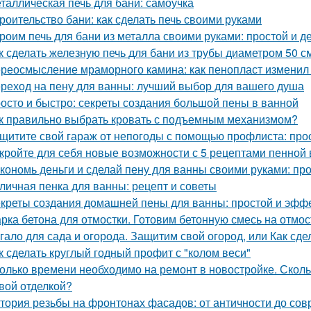
таллическая печь для бани: самоучка
роительство бани: как сделать печь своими руками
роим печь для бани из металла своими руками: простой и 
к сделать железную печь для бани из трубы диаметром 50 с
реосмысление мраморного камина: как пенопласт изменил
реход на пену для ванны: лучший выбор для вашего душа
осто и быстро: секреты создания большой пены в ванной
к правильно выбрать кровать с подъемным механизмом?
щитите свой гараж от непогоды с помощью профлиста: про
кройте для себя новые возможности с 5 рецептами пенной
кономь деньги и сделай пену для ванны своими руками: пр
личная пенка для ванны: рецепт и советы
креты создания домашней пены для ванны: простой и эфф
рка бетона для отмостки. Готовим бетонную смесь на отмос
гало для сада и огорода. Защитим свой огород, или Как сде
к сделать круглый годный профит с "колом веси"
олько времени необходимо на ремонт в новостройке. Сколь
вой отделкой?
тория резьбы на фронтонах фасадов: от античности до со