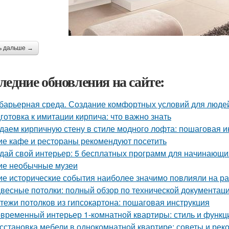
ь дальше →
ледние обновления на сайте:
барьерная среда. Создание комфортных условий для люде
готовка к имитации кирпича: что важно знать
даем кирпичную стену в стиле модного лофта: пошаговая и
ие кафе и рестораны рекомендуют посетить
дай свой интерьер: 5 бесплатных программ для начинающи
ие необычные музеи
ие исторические события наиболее значимо повлияли на р
весные потолки: полный обзор по технической документац
тежи потолков из гипсокартона: пошаговая инструкция
временный интерьер 1-комнатной квартиры: стиль и функц
сстановка мебели в однокомнатной квартире: советы и ре