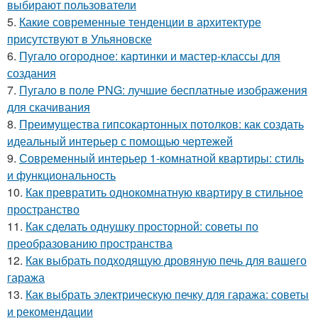
выбирают пользователи
5.
Какие современные тенденции в архитектуре
присутствуют в Ульяновске
6.
Пугало огородное: картинки и мастер-классы для
создания
7.
Пугало в поле PNG: лучшие бесплатные изображения
для скачивания
8.
Преимущества гипсокартонных потолков: как создать
идеальный интерьер с помощью чертежей
9.
Современный интерьер 1-комнатной квартиры: стиль
и функциональность
10.
Как превратить однокомнатную квартиру в стильное
пространство
11.
Как сделать однушку просторной: советы по
преобразованию пространства
12.
Как выбрать подходящую дровяную печь для вашего
гаража
13.
Как выбрать электрическую печку для гаража: советы
и рекомендации