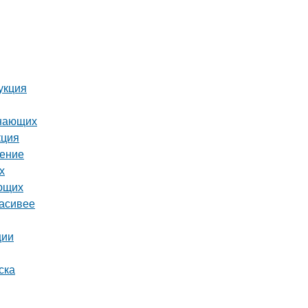
укция
инающих
кция
шение
х
ающих
расивее
ции
ска