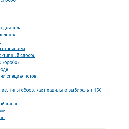
а для тела
овления
е
о склеиваем
ективный способ
х коробок
роде
ии специалистов
ие, типы обоев, как правильно выбирать + 150
ной ванны
вки
нн