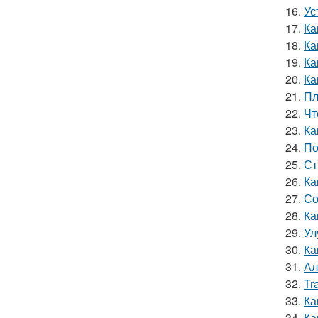
16.
Ус
17.
Ка
18.
Ка
19.
Ка
20.
Ка
21.
Пл
22.
Чт
23.
Ка
24.
По
25.
Ст
26.
Ка
27.
Со
28.
Ка
29.
Ул
30.
Ка
31.
Ал
32.
Tr
33.
Ка
34.
Ка