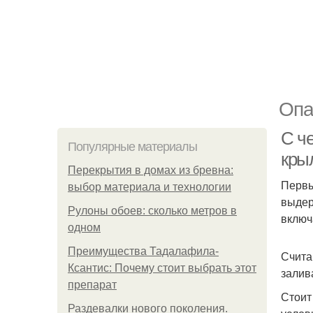
Опа
С ч
Популярные материалы
крыл
Перекрытия в домах из бревна:
Первы
выбор материала и технологии
выдер
Рулоны обоев: сколько метров в
включ
одном
Преимущества Тадалафила-
Счита
Ксантис: Почему стоит выбрать этот
залив
препарат
Стоит
Раздевалки нового поколения.