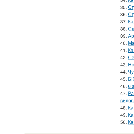
35.
Ст
36.
Ст
37.
Ка
38.
Сд
39.
Ар
40.
Ма
41.
Ка
42.
Се
43.
Но
44.
Чу
45.
БЮ
46.
6 
47.
Ра
видов
48.
Ка
49.
Ка
50.
Ка