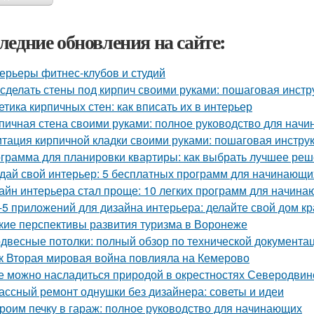
ледние обновления на сайте:
ерьеры фитнес-клубов и студий
 сделать стены под кирпич своими руками: пошаговая инстр
етика кирпичных стен: как вписать их в интерьер
пичная стена своими руками: полное руководство для нач
тация кирпичной кладки своими руками: пошаговая инстру
грамма для планировки квартиры: как выбрать лучшее ре
дай свой интерьер: 5 бесплатных программ для начинающи
айн интерьера стал проще: 10 легких программ для начин
-5 приложений для дизайна интерьера: делайте свой дом к
кие перспективы развития туризма в Воронеже
двесные потолки: полный обзор по технической документа
к Вторая мировая война повлияла на Кемерово
е можно насладиться природой в окрестностях Северодвин
ассный ремонт однушки без дизайнера: советы и идеи
роим печку в гараж: полное руководство для начинающих