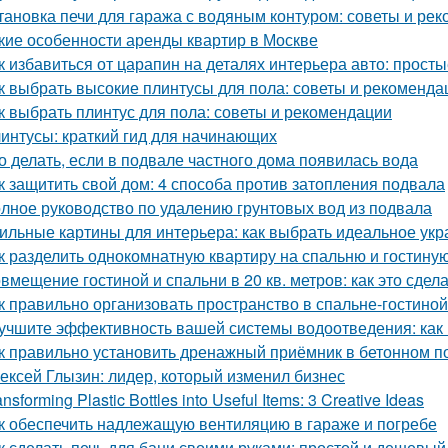
тановка печи для гаража с водяным контуром: советы и ре
кие особенности аренды квартир в Москве
к избавиться от царапин на деталях интерьера авто: прос
к выбрать высокие плинтусы для пола: советы и рекоменда
к выбрать плинтус для пола: советы и рекомендации
интусы: краткий гид для начинающих
о делать, если в подвале частного дома появилась вода
к защитить свой дом: 4 способа против затопления подвала
лное руководство по удалению грунтовых вод из подвала
ильные картины для интерьера: как выбрать идеальное ук
к разделить однокомнатную квартиру на спальню и гостину
вмещение гостиной и спальни в 20 кв. метров: как это сдел
к правильно организовать пространство в спальне-гостиной
учшите эффективность вашей системы водоотведения: как
к правильно установить дренажный приёмник в бетонном п
ексей Глызин: лидер, который изменил бизнес
ansforming Plastic Bottles into Useful Items: 3 Creative Ideas
к обеспечить надлежащую вентиляцию в гараже и погребе
к сделать печь для бани своими руками: простой и дешевый