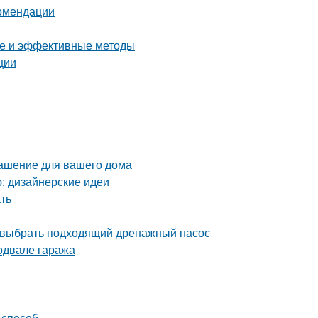
комендации
тые и эффективные методы
ции
рашение для вашего дома
ю: дизайнерские идеи
ать
 выбрать подходящий дренажный насос
одвале гаража
 способ