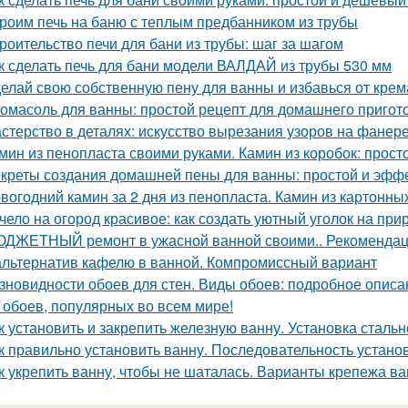
роим печь на баню с теплым предбанником из трубы
роительство печи для бани из трубы: шаг за шагом
к сделать печь для бани модели ВАЛДАЙ из трубы 530 мм
елай свою собственную пену для ванны и избавься от крем
омасоль для ванны: простой рецепт для домашнего пригот
стерство в деталях: искусство вырезания узоров на фанер
мин из пенопласта своими руками. Камин из коробок: прост
креты создания домашней пены для ванны: простой и эфф
вогодний камин за 2 дня из пенопласта. Камин из картонны
чело на огород красивое: как создать уютный уголок на при
ДЖЕТНЫЙ ремонт в ужасной ванной своими.. Рекомендац
альтернатив кафелю в ванной. Компромиссный вариант
зновидности обоев для стен. Виды обоев: подробное описан
 обоев, популярных во всем мире!
к установить и закрепить железную ванну. Установка сталь
к правильно установить ванну. Последовательность устано
к укрепить ванну, чтобы не шаталась. Варианты крепежа ва