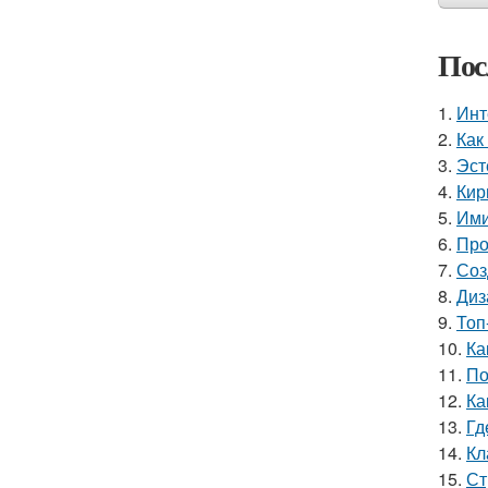
Пос
1.
Инт
2.
Как
3.
Эст
4.
Кир
5.
Ими
6.
Про
7.
Соз
8.
Диз
9.
Топ
10.
Ка
11.
По
12.
Ка
13.
Гд
14.
Кл
15.
Ст