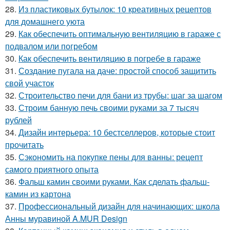
28.
Из пластиковых бутылок: 10 креативных рецептов
для домашнего уюта
29.
Как обеспечить оптимальную вентиляцию в гараже с
подвалом или погребом
30.
Как обеспечить вентиляцию в погребе в гараже
31.
Создание пугала на даче: простой способ защитить
свой участок
32.
Строительство печи для бани из трубы: шаг за шагом
33.
Строим банную печь своими руками за 7 тысяч
рублей
34.
Дизайн интерьера: 10 бестселлеров, которые стоит
прочитать
35.
Сэкономить на покупке пены для ванны: рецепт
самого приятного опыта
36.
Фальш камин своими руками. Как сделать фальш-
камин из картона
37.
Профессиональный дизайн для начинающих: школа
Анны муравиной A.MUR Design