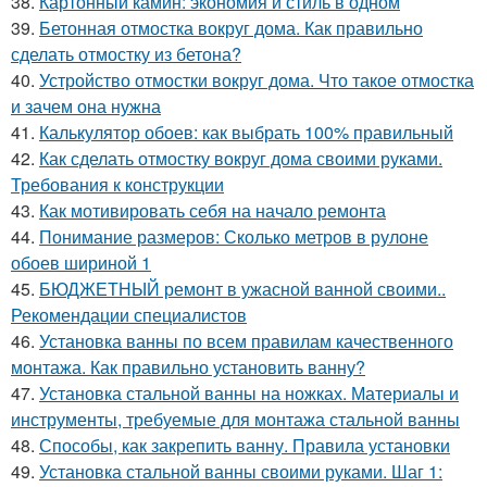
38.
Картонный камин: экономия и стиль в одном
39.
Бетонная отмостка вокруг дома. Как правильно
сделать отмостку из бетона?
40.
Устройство отмостки вокруг дома. Что такое отмостка
и зачем она нужна
41.
Калькулятор обоев: как выбрать 100% правильный
42.
Как сделать отмостку вокруг дома своими руками.
Требования к конструкции
43.
Как мотивировать себя на начало ремонта
44.
Понимание размеров: Сколько метров в рулоне
обоев шириной 1
45.
БЮДЖЕТНЫЙ ремонт в ужасной ванной своими..
Рекомендации специалистов
46.
Установка ванны по всем правилам качественного
монтажа. Как правильно установить ванну?
47.
Установка стальной ванны на ножках. Материалы и
инструменты, требуемые для монтажа стальной ванны
48.
Способы, как закрепить ванну. Правила установки
49.
Установка стальной ванны своими руками. Шаг 1: