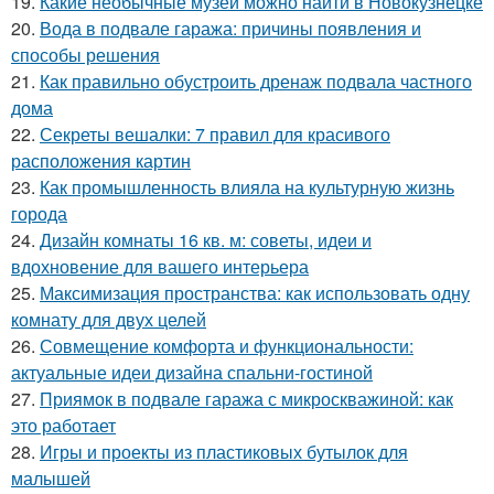
19.
Какие необычные музеи можно найти в Новокузнецке
20.
Вода в подвале гаража: причины появления и
способы решения
21.
Как правильно обустроить дренаж подвала частного
дома
22.
Секреты вешалки: 7 правил для красивого
расположения картин
23.
Как промышленность влияла на культурную жизнь
города
24.
Дизайн комнаты 16 кв. м: советы, идеи и
вдохновение для вашего интерьера
25.
Максимизация пространства: как использовать одну
комнату для двух целей
26.
Совмещение комфорта и функциональности:
актуальные идеи дизайна спальни-гостиной
27.
Приямок в подвале гаража с микроскважиной: как
это работает
28.
Игры и проекты из пластиковых бутылок для
малышей