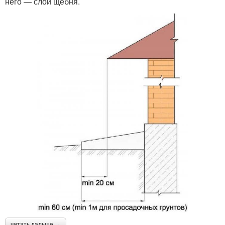
него — слой щебня.
читать дальше →