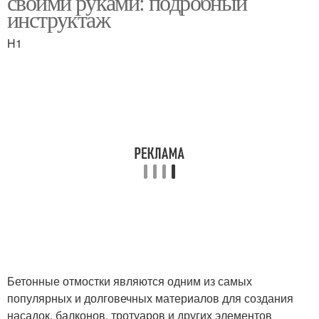
своими руками: подробный
инструктаж
H1
Отмостка из плитки
Мягкая отмостка
Отмостки от
Отмостки в см
разрушения
Отмостки по госту
Бетон для отмостки
Бетонные отмостки являются одним из самых
Бетонные отмостки
Современная отмостка
популярных и долговечных материалов для создания
насадок, балконов, тротуаров и других элементов