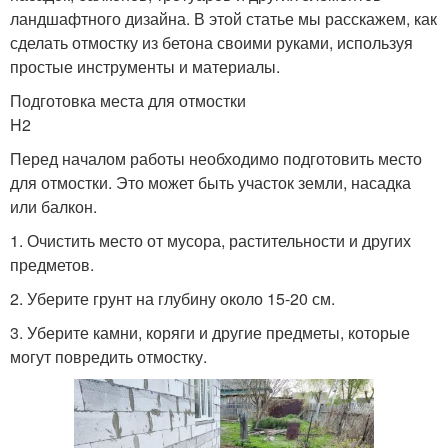
ландшафтного дизайна. В этой статье мы расскажем, как
сделать отмостку из бетона своими руками, используя
простые инструменты и материалы.
Требования к отмостке
Простая отмостка
Подготовка места для отмостки
H2
Перед началом работы необходимо подготовить место
для отмостки. Это может быть участок земли, насадка
Правильная отмостка
Отмостка по технологии
или балкон.
1. Очистить место от мусора, растительности и других
предметов.
2. Уберите грунт на глубину около 15-20 см.
3. Уберите камни, коряги и другие предметы, которые
могут повредить отмостку.