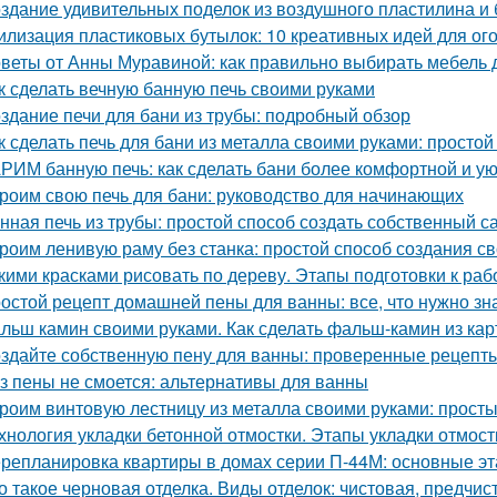
здание удивительных поделок из воздушного пластилина и
илизация пластиковых бутылок: 10 креативных идей для ог
веты от Анны Муравиной: как правильно выбирать мебель 
к сделать вечную банную печь своими руками
здание печи для бани из трубы: подробный обзор
к сделать печь для бани из металла своими руками: простой
РИМ банную печь: как сделать бани более комфортной и у
роим свою печь для бани: руководство для начинающих
нная печь из трубы: простой способ создать собственный с
роим ленивую раму без станка: простой способ создания с
кими красками рисовать по дереву. Этапы подготовки к раб
остой рецепт домашней пены для ванны: все, что нужно зн
льш камин своими руками. Как сделать фальш-камин из кар
здайте собственную пену для ванны: проверенные рецепты
з пены не смоется: альтернативы для ванны
роим винтовую лестницу из металла своими руками: прост
хнология укладки бетонной отмостки. Этапы укладки отмост
репланировка квартиры в домах серии П-44М: основные э
о такое черновая отделка. Виды отделок: чистовая, предчис