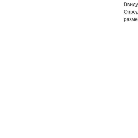
Ввиду
Опред
разме