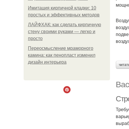
мощно
Имитация кирпичной кладки: 10
простых и эффективных методов
Возду
ЛАЙФХАК: как сделать кирпичную
возду
стену своими руками — легко и
подве
просто
возду
Переосмысление мраморного
камина: как пенопласт изменил
дизайн интерьера
читат
Вас
Стр
Требу
варьи
выраб