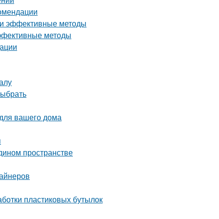
комендации
е и эффективные методы
эффективные методы
дации
алу
выбрать
 для вашего дома
я
едином пространстве
зайнеров
аботки пластиковых бутылок