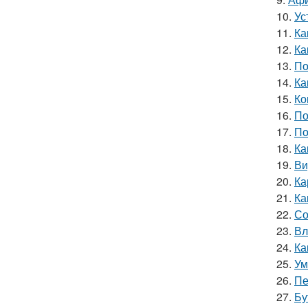
10.
Ус
11.
Ка
12.
Ка
13.
По
14.
Ка
15.
Ко
16.
По
17.
По
18.
Ка
19.
Ви
20.
Ка
21.
Ка
22.
Со
23.
Вл
24.
Ка
25.
Ум
26.
Пе
27.
Бу