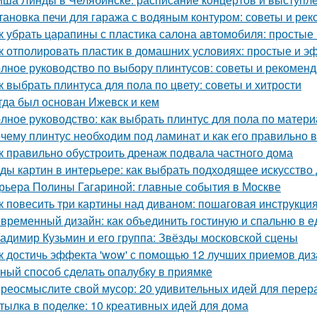
тановка печи для гаража с водяным контуром: советы и ре
к убрать царапины с пластика салона автомобиля: просты
к отполировать пластик в домашних условиях: простые и 
лное руководство по выбору плинтусов: советы и рекомен
к выбрать плинтуса для пола по цвету: советы и хитрости
гда был основан Ижевск и кем
лное руководство: как выбрать плинтус для пола по матери
чему плинтус необходим под ламинат и как его правильно 
к правильно обустроить дренаж подвала частного дома
ды картин в интерьере: как выбрать подходящее искусство
рьера Полины Гагариной: главные события в Москве
к повесить три картины над диваном: пошаговая инструкци
временный дизайн: как объединить гостиную и спальню в 
адимир Кузьмин и его группа: Звёзды московской сцены
к достичь эффекта 'wow' с помощью 12 лучших приемов ди
ный способ сделать опалубку в приямке
реосмыслите свой мусор: 20 удивительных идей для перер
тылка в поделке: 10 креативных идей для дома