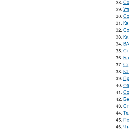
28.
Со
29.
Ут
30.
Со
31.
Ка
32.
Со
33.
Ка
34.
ВА
35.
Ст
36.
Ба
37.
Ст
38.
Ка
39.
Пр
40.
Фа
41.
Со
42.
Бе
43.
Ст
44.
Те
45.
Пе
46.
Чт