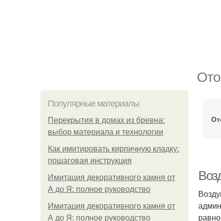
Ото
Популярные материалы
От
Перекрытия в домах из бревна:
выбор материала и технологии
Как имитировать кирпичную кладку:
пошаговая инструкция
Воз
Имитация декоративного камня от
А до Я: полное руководство
Возду
админ
Имитация декоративного камня от
равно
А до Я: полное руководство