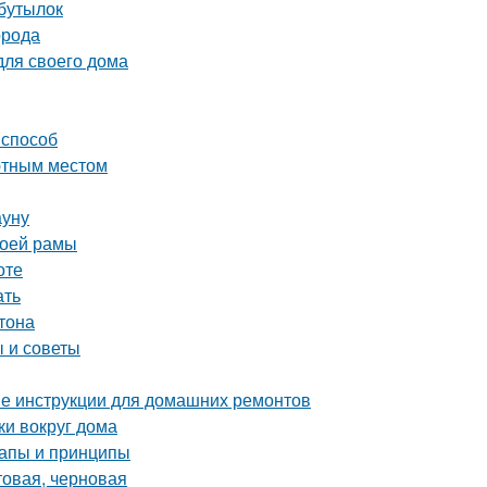
 бутылок
орода
для своего дома
 способ
ютным местом
ауну
воей рамы
оте
ать
тона
 и советы
ые инструкции для домашних ремонтов
ки вокруг дома
тапы и принципы
товая, черновая