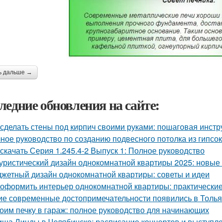
ь дальше →
ледние обновления на сайте:
 сделать стены под кирпич своими руками: пошаговая инстр
ное руководство по созданию подвесного потолка из гипсок
 скачать Серия 1.245.4-2 Выпуск 1: Полное руководство
уристический дизайн однокомнатной квартиры 2025: новые
жетный дизайн однокомнатной квартиры: советы и идеи
 оформить интерьер однокомнатной квартиры: практические
ие современные достопримечательности появились в Толья
оим печку в гараж: полное руководство для начинающих
ша Линды в Челябинске: расписание концертов и выступл