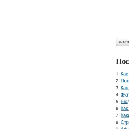
читат
Пос
1.
Как
2.
Пол
3.
Как
4.
Фут
5.
Бюд
6.
Как
7.
Как
8.
Стр
9.
Афи